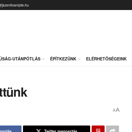
@]szentivanipte.hu
JÚSÁG-UTÁNPÓTLÁS
ÉPÍTKEZÜNK
ELÉRHETŐSÉGEINK
ttünk
A
A
osztás
Twitter megosztás