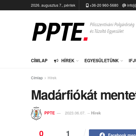
2026. augusztus 7., péntek
+36-20 960-5680
info[
CÍMLAP
HÍREK
EGYESÜLETÜNK
IF
Címlap
Hírek
Madárfiókát mente
PPTE
2023.06.07.
--
Hírek
0
1
Facebook meg