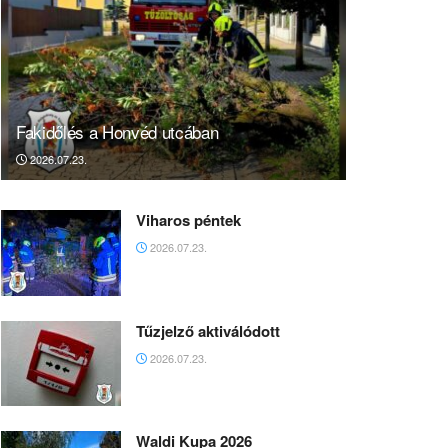
Fakidőlés a Honvéd utcában
2026.07.23.
Viharos péntek
2026.07.23.
Tűzjelző aktiválódott
2026.07.23.
Waldi Kupa 2026