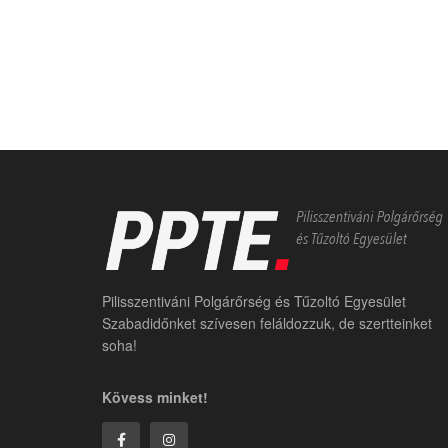
Pilisszentiváni Polgárőrség és Tűzoltó Egyesület
Szabadidőnket szívesen feláldozzuk, de szertteinket
soha!
Kövess minket!