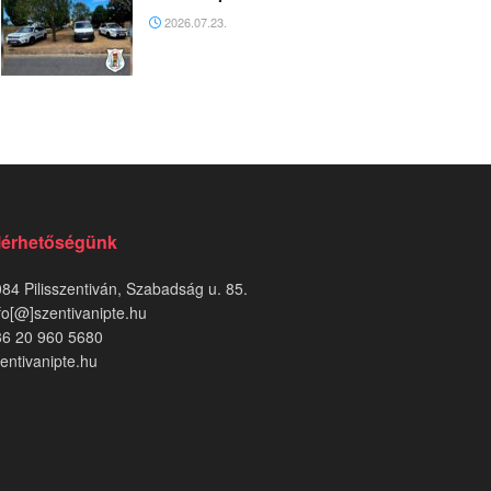
2026.07.23.
lérhetőségünk
84 Pilisszentiván, Szabadság u. 85.
fo[@]szentivanipte.hu
36 20 960 5680
entivanipte.hu