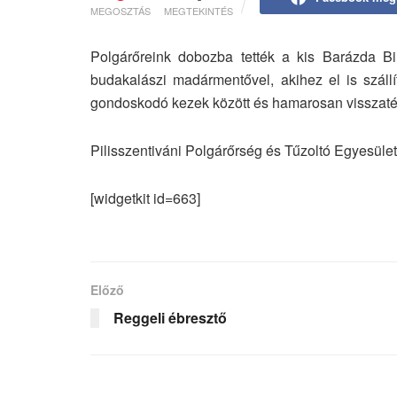
MEGOSZTÁS
MEGTEKINTÉS
Polgárőreink dobozba tették a kis Barázda Bill
budakalászi madármentővel, akihez el is száll
gondoskodó kezek között és hamarosan visszaté
Pilisszentiváni Polgárőrség és Tűzoltó Egyesület
[widgetkit id=663]
Előző
Reggeli ébresztő