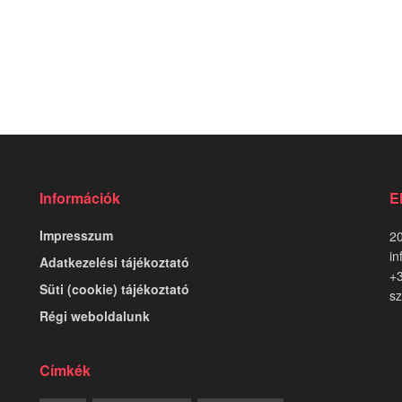
Információk
E
Impresszum
20
in
Adatkezelési tájékoztató
+
Süti (cookie) tájékoztató
sz
Régi weboldalunk
Címkék