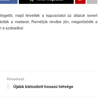
egetőt, majd felvették a kapcsolatot az általuk ismert
ították a madarat. Reméljük rendbe jön, megerősödik a
r a szabadba!
Következő
Újabb biztosított hosszú hétvége