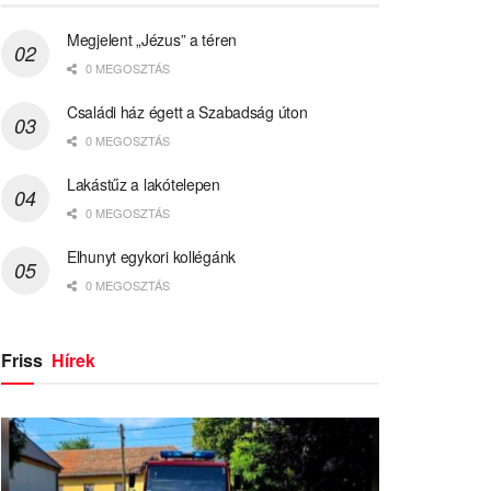
Megjelent „Jézus” a téren
0 MEGOSZTÁS
Családi ház égett a Szabadság úton
0 MEGOSZTÁS
Lakástűz a lakótelepen
0 MEGOSZTÁS
Elhunyt egykori kollégánk
0 MEGOSZTÁS
Friss
Hírek