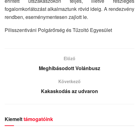
érintett útszakaszokon teljes, illetve részleges
fogalomkorlátozást alkalmaztunk rövid ideig. A rendezvény
rendben, eseménymentesen zajlott le.
Pilisszentiváni Polgárőrség és Tűzoltó Egyesület
Előző
Meghibásodott Volánbusz
Következő
Kakaskodás az udvaron
Kiemelt
támogatóink