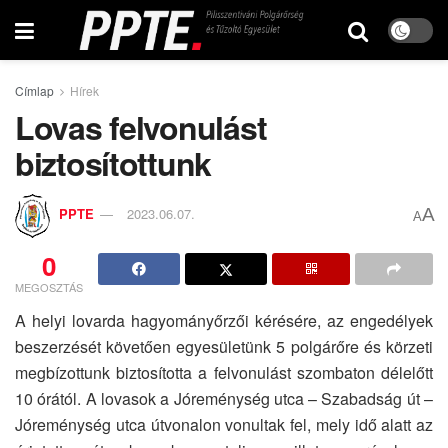
Címlap
Hírek
Lovas felvonulást
biztosítottunk
A
PPTE
2023.06.07.
A
0
MEGOSZTÁS
A helyi lovarda hagyományőrzői kérésére, az engedélyek
beszerzését követően egyesületünk 5 polgárőre és körzeti
megbízottunk biztosította a felvonulást szombaton délelőtt
10 órától. A lovasok a Jóreménység utca – Szabadság út –
Jóreménység utca útvonalon vonultak fel, mely idő alatt az