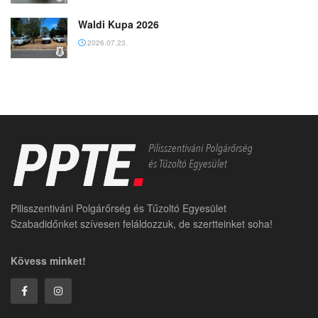
Waldi Kupa 2026
2026.07.23.
Pilisszentiváni Polgárőrség és Tűzoltó Egyesület
Szabadidőnket szívesen feláldozzuk, de szertteinket soha!
Kövess minket!