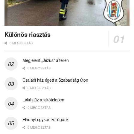
Különös riasztás
0 MEGOSZTÁS
Megjelent „Jézus” a téren
0 MEGOSZTÁS
Családi ház égett a Szabadság úton
0 MEGOSZTÁS
Lakástűz a lakótelepen
0 MEGOSZTÁS
Elhunyt egykori kollégánk
0 MEGOSZTÁS