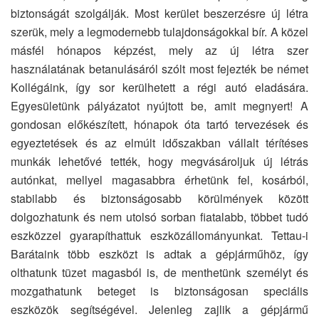
biztonságát szolgálják. Most kerület beszerzésre új létra
szerük, mely a legmodernebb tulajdonságokkal bír. A közel
másfél hónapos képzést, mely az új létra szer
használatának betanulásáról szólt most fejezték be német
Kollégáink, így sor kerülhetett a régi autó eladására.
Egyesületünk pályázatot nyújtott be, amit megnyert! A
gondosan előkészített, hónapok óta tartó tervezések és
egyeztetések és az elmúlt időszakban vállalt térítéses
munkák lehetővé tették, hogy megvásároljuk új létrás
autónkat, mellyel magasabbra érhetünk fel, kosárból,
stabilabb és biztonságosabb körülmények között
dolgozhatunk és nem utolsó sorban fiatalabb, többet tudó
eszközzel gyarapíthattuk eszközállományunkat. Tettau-i
Barátaink több eszközt is adtak a gépjárműhöz, így
olthatunk tüzet magasból is, de menthetünk személyt és
mozgathatunk beteget is biztonságosan speciális
eszközök segítségével. Jelenleg zajlik a gépjármű