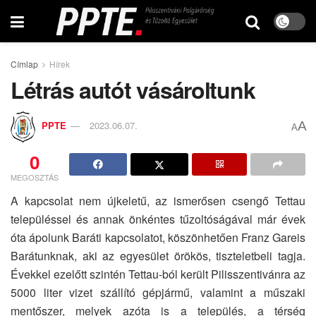
Címlap
Hírek
Létrás autót vásároltunk
A
PPTE
2023.06.07.
A
0
MEGOSZTÁS
A kapcsolat nem újkeletű, az ismerősen csengő Tettau
településsel és annak önkéntes tűzoltóságával már évek
óta ápolunk Baráti kapcsolatot, köszönhetően Franz Gareis
Barátunknak, aki az egyesület örökös, tiszteletbeli tagja.
Évekkel ezelőtt szintén Tettau-ból került Pilisszentivánra az
5000 liter vizet szállító gépjármű, valamint a műszaki
mentőszer, melyek azóta is a település, a térség