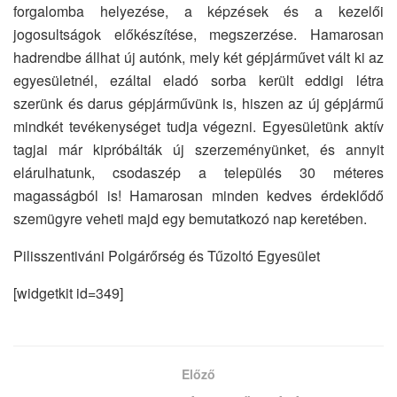
forgalomba helyezése, a képzések és a kezelői
jogosultságok előkészítése, megszerzése. Hamarosan
hadrendbe állhat új autónk, mely két gépjárművet vált ki az
egyesületnél, ezáltal eladó sorba került eddigi létra
szerünk és darus gépjárművünk is, hiszen az új gépjármű
mindkét tevékenységet tudja végezni. Egyesületünk aktív
tagjai már kipróbálták új szerzeményünket, és annyit
elárulhatunk, csodaszép a település 30 méteres
magasságból is! Hamarosan minden kedves érdeklődő
szemügyre veheti majd egy bemutatkozó nap keretében.
Pilisszentiváni Polgárőrség és Tűzoltó Egyesület
[widgetkit id=349]
Előző