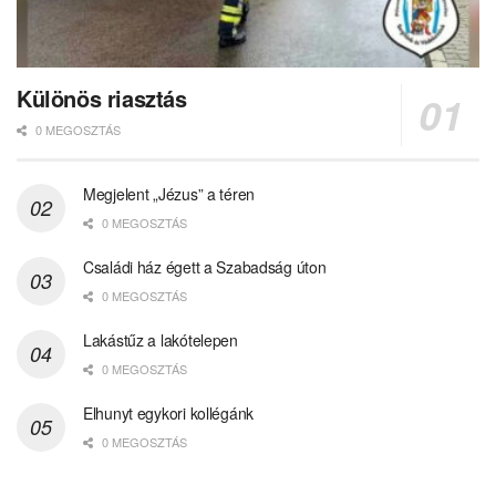
Különös riasztás
0 MEGOSZTÁS
Megjelent „Jézus” a téren
0 MEGOSZTÁS
Családi ház égett a Szabadság úton
0 MEGOSZTÁS
Lakástűz a lakótelepen
0 MEGOSZTÁS
Elhunyt egykori kollégánk
0 MEGOSZTÁS