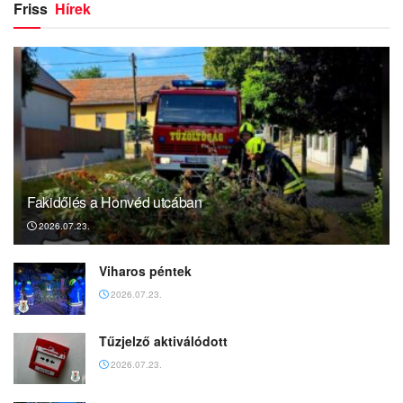
Friss
Hírek
Fakidőlés a Honvéd utcában
2026.07.23.
Viharos péntek
2026.07.23.
Tűzjelző aktiválódott
2026.07.23.