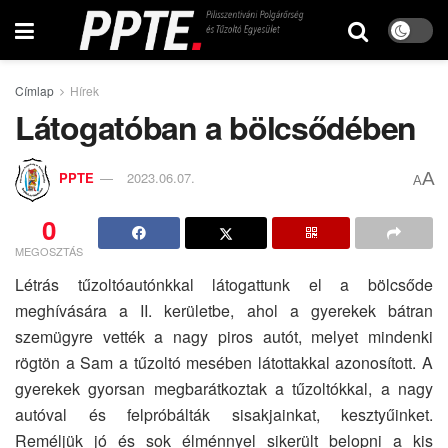
Címlap
Hírek
Látogatóban a bölcsődében
A
PPTE
2023.06.07.
A
0
MEGOSZTÁS
Létrás tűzoltóautónkkal látogattunk el a bölcsőde
meghívására a II. kerületbe, ahol a gyerekek bátran
szemügyre vették a nagy piros autót, melyet mindenki
rögtön a Sam a tűzoltó mesében látottakkal azonosított. A
gyerekek gyorsan megbarátkoztak a tűzoltókkal, a nagy
autóval és felpróbálták sisakjainkat, kesztyűinket.
Reméljük jó és sok élménnyel sikerült belopni a kis