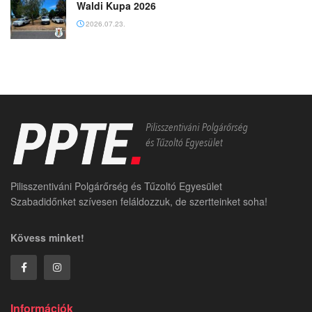
Waldi Kupa 2026
2026.07.23.
Pilisszentiváni Polgárőrség és Tűzoltó Egyesület
Szabadidőnket szívesen feláldozzuk, de szertteinket soha!
Kövess minket!
Információk