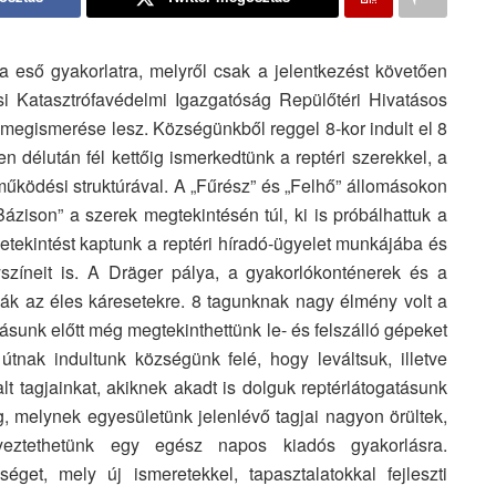
a eső gyakorlatra, melyről csak a jelentkezést követően
i Katasztrófavédelmi Igazgatóság Repülőtéri Hivatásos
egismerése lesz. Községünkből reggel 8-kor indult el 8
n délután fél kettőig ismerkedtünk a reptéri szerekkel, a
 működési struktúrával. A „Fűrész” és „Felhő” állomásokon
Bázison” a szerek megtekintésén túl, ki is próbálhattuk a
Betekintést kaptunk a reptéri híradó-ügyelet munkájába és
lyszíneit is. A Dräger pálya, a gyakorlókonténerek és a
ják az éles káresetekre. 8 tagunknak nagy élmény volt a
sunk előtt még megtekinthettünk le- és felszálló gépeket
nak indultunk községünk felé, hogy leváltsuk, illetve
lalt tagjainkat, akiknek akadt is dolguk reptérlátogatásunk
ég, melynek egyesületünk jelenlévő tagjai nagyon örültek,
yeztethetünk egy egész napos kiadós gyakorlásra.
et, mely új ismeretekkel, tapasztalatokkal fejleszti