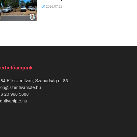
2026.07.23.
lérhetőségünk
84 Pilisszentiván, Szabadság u. 85.
fo[@]szentivanipte.hu
36 20 960 5680
entivanipte.hu