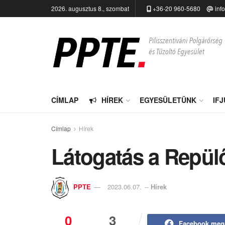
2026. augusztus 8., szombat
+36-20 960-5680
inf
CÍMLAP
HÍREK
EGYESÜLETÜNK
IF
Címlap
Hírek
Látogatás a Repül
PPTE
2023.06.07.
--
Hírek
0
3
Facebook meg