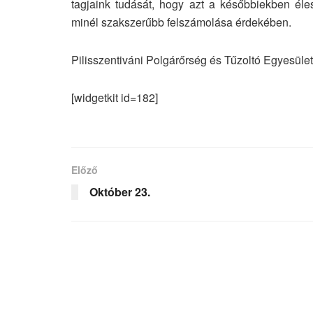
tagjaink tudását, hogy azt a későbbiekben éle
minél szakszerűbb felszámolása érdekében.
Pilisszentiváni Polgárőrség és Tűzoltó Egyesület
[widgetkit id=182]
Előző
Október 23.