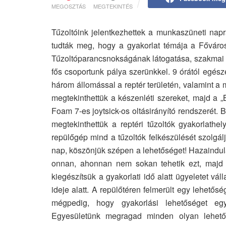
MEGOSZTÁS
MEGTEKINTÉS
Tűzoltóink jelentkezhettek a munkaszüneti napr
tudták meg, hogy a gyakorlat témája a Főváros
Tűzoltóparancsnokságának látogatása, szakmai m
fős csoportunk pálya szerünkkel. 9 órától egésze
három állomással a reptér területén, valamint a
megtekinthettük a készenléti szereket, majd a „
Foam 7-es joytsick-os oltásirányító rendszerét. 
megtekinthettük a reptéri tűzoltók gyakorlathe
repülőgép mind a tűzoltók felkészülését szolgál
nap, köszönjük szépen a lehetőséget! Hazaindulá
onnan, ahonnan nem sokan tehetik ezt, majd út
kiegészítsük a gyakorlati idő alatt ügyeletet vál
ideje alatt. A repülőtéren felmerült egy lehetős
mégpedig, hogy gyakorlási lehetőséget eg
Egyesületünk megragad minden olyan lehetőség