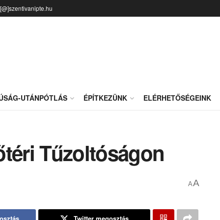
o[@]szentivanipte.hu
JÚSÁG-UTÁNPÓTLÁS
ÉPÍTKEZÜNK
ELÉRHETŐSÉGEINK
őtéri Tűzoltóságon
A
A
osztás
Twitter megosztás