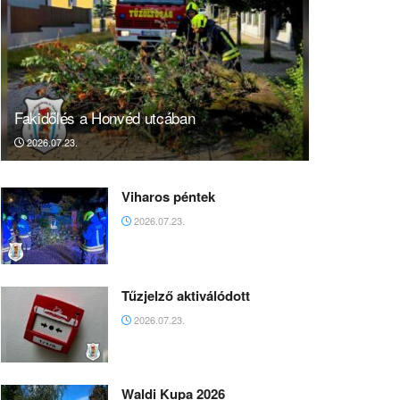
Fakidőlés a Honvéd utcában
2026.07.23.
Viharos péntek
2026.07.23.
Tűzjelző aktiválódott
2026.07.23.
Waldi Kupa 2026