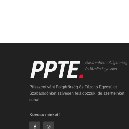
Pilisszentiváni Polgárőrség és Tűzoltó Egyesület
Szabadidőnket szívesen feláldozzuk, de szertteinket
soha!
Kövess minket!