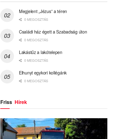
Megjelent „Jézus” a téren
0 MEGOSZTÁS
Családi ház égett a Szabadság úton
0 MEGOSZTÁS
Lakástűz a lakótelepen
0 MEGOSZTÁS
Elhunyt egykori kollégánk
0 MEGOSZTÁS
Friss
Hírek