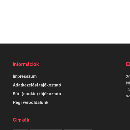
Információk
E
Impresszum
20
in
Adatkezelési tájékoztató
+
Süti (cookie) tájékoztató
sz
Régi weboldalunk
Címkék