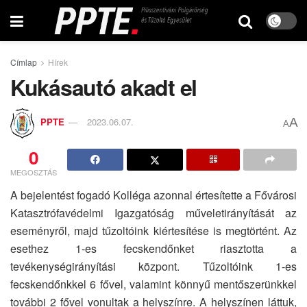
Címlap
Hírek
Kukásautó akadt el
A
PPTE
2023.06.07.
A
0
MEGOSZTÁS
A bejelentést fogadó Kolléga azonnal értesítette a Fővárosi
Katasztrófavédelmi Igazgatóság műveletirányítását az
eseményről, majd tűzoltóink kiértesítése is megtörtént. Az
esethez 1-es fecskendőnket riasztotta a
tevékenységirányítási központ. Tűzoltóink 1-es
fecskendőnkkel 6 fővel, valamint könnyű mentőszerünkkel
további 2 fővel vonultak a helyszínre. A helyszínen láttuk,