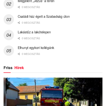
Megjelent „Jézus” a téren
0 MEGOSZTÁS
Családi ház égett a Szabadság úton
0 MEGOSZTÁS
Lakástűz a lakótelepen
0 MEGOSZTÁS
Elhunyt egykori kollégánk
0 MEGOSZTÁS
Friss
Hírek