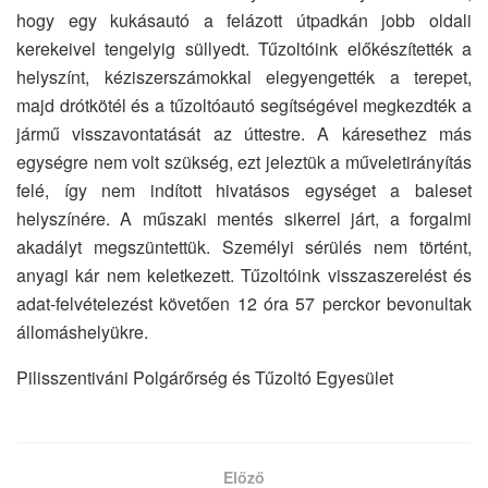
hogy egy kukásautó a felázott útpadkán jobb oldali
kerekeivel tengelyig süllyedt. Tűzoltóink előkészítették a
helyszínt, kéziszerszámokkal elegyengették a terepet,
majd drótkötél és a tűzoltóautó segítségével megkezdték a
jármű visszavontatását az úttestre. A káresethez más
egységre nem volt szükség, ezt jeleztük a műveletirányítás
felé, így nem indított hivatásos egységet a baleset
helyszínére. A műszaki mentés sikerrel járt, a forgalmi
akadályt megszüntettük. Személyi sérülés nem történt,
anyagi kár nem keletkezett. Tűzoltóink visszaszerelést és
adat-felvételezést követően 12 óra 57 perckor bevonultak
állomáshelyükre.
Pilisszentiváni Polgárőrség és Tűzoltó Egyesület
Előző