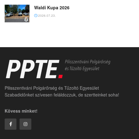
Waldi Kupa 2026
2026.07.23.
Pilisszentiváni Polgárőrség és Tűzoltó Egyesület
Szabadidőnket szívesen feláldozzuk, de szertteinket soha!
Kövess minket!