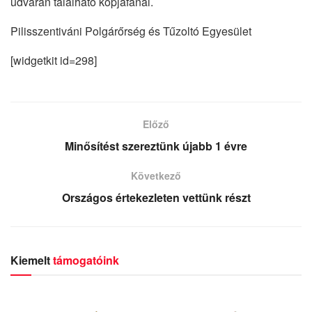
udvarán található kopjafánál.
Pilisszentiváni Polgárőrség és Tűzoltó Egyesület
[widgetkit id=298]
Előző
Minősítést szereztünk újabb 1 évre
Következő
Országos értekezleten vettünk részt
Kiemelt
támogatóink