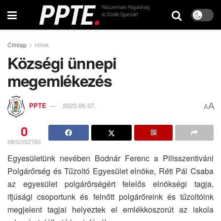
Címlap
Hírek
Községi ünnepi
megemlékezés
A
PPTE
2023.06.07.
A
0
MEGOSZTÁS
Egyesületünk nevében Bodnár Ferenc a Pilisszentiváni
Polgárőrség és Tűzoltó Egyesület elnöke, Réti Pál Csaba
az egyesület polgárőrségért felelős elnökségi tagja,
ifjúsági csoportunk és felnőtt polgárőreink és tűzoltóink
megjelent tagjai helyeztek el emlékkoszorút az iskola