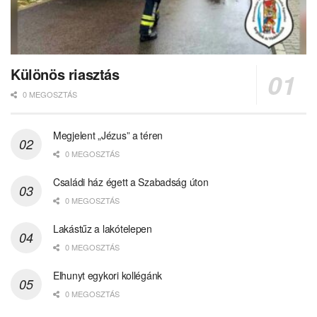
Különös riasztás
0 MEGOSZTÁS
Megjelent „Jézus” a téren
0 MEGOSZTÁS
Családi ház égett a Szabadság úton
0 MEGOSZTÁS
Lakástűz a lakótelepen
0 MEGOSZTÁS
Elhunyt egykori kollégánk
0 MEGOSZTÁS