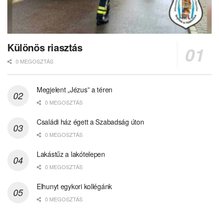
Különös riasztás
0 MEGOSZTÁS
Megjelent „Jézus” a téren
0 MEGOSZTÁS
Családi ház égett a Szabadság úton
0 MEGOSZTÁS
Lakástűz a lakótelepen
0 MEGOSZTÁS
Elhunyt egykori kollégánk
0 MEGOSZTÁS