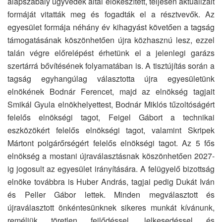
alapszabály ügyvédek által előkészített, teljesen aktualizált
formáját vitatták meg és fogadták el a résztvevők. Az
egyesület formája néhány év kihagyást követően a tagság
támogatásának köszönhetően újra közhasznú lesz, ezzel
talán végre előrelépést érhetünk el a jelenlegi garázs
szertárrá bővítésének folyamatában is. A tisztújítás során a
tagság egyhangúlag választotta újra egyesületünk
elnökének Bodnár Ferencet, majd az elnökség tagjait
Smikál Gyula elnökhelyettest, Bodnár Miklós tűzoltóságért
felelős elnökségi tagot, Feigel Gábort a technikai
eszközökért felelős elnökségi tagot, valamint Skripek
Mártont polgárőrségért felelős elnökségi tagot. Az 5 fős
elnökség a mostani újraválasztásnak köszönhetően 2027-
ig jogosult az egyesület irányítására. A felügyelő bizottság
elnöke továbbra is Huber András, tagjai pedig Dukát Iván
és Peller Gábor lettek. Minden megválasztott és
újraválasztott önkéntesünknek sikeres munkát kívánunk,
reméljük töretlen fejlődéssel, lelkesedéssel és