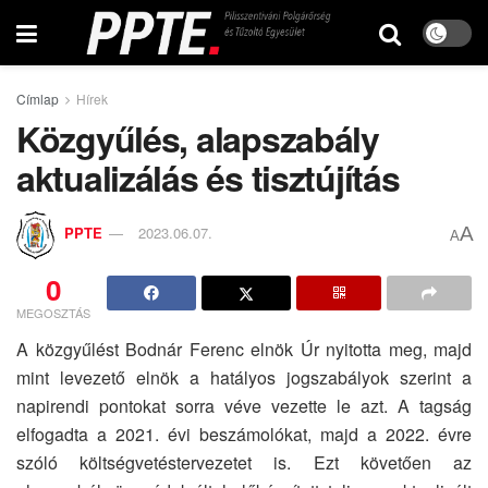
Címlap
Hírek
Közgyűlés, alapszabály
aktualizálás és tisztújítás
A
PPTE
2023.06.07.
A
0
MEGOSZTÁS
A közgyűlést Bodnár Ferenc elnök Úr nyitotta meg, majd
mint levezető elnök a hatályos jogszabályok szerint a
napirendi pontokat sorra véve vezette le azt. A tagság
elfogadta a 2021. évi beszámolókat, majd a 2022. évre
szóló költségvetéstervezetet is. Ezt követően az