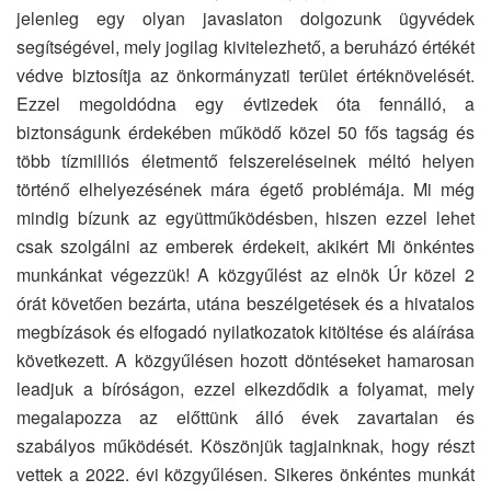
jelenleg egy olyan javaslaton dolgozunk ügyvédek
segítségével, mely jogilag kivitelezhető, a beruházó értékét
védve biztosítja az önkormányzati terület értéknövelését.
Ezzel megoldódna egy évtizedek óta fennálló, a
biztonságunk érdekében működő közel 50 fős tagság és
több tízmilliós életmentő felszereléseinek méltó helyen
történő elhelyezésének mára égető problémája. Mi még
mindig bízunk az együttműködésben, hiszen ezzel lehet
csak szolgálni az emberek érdekeit, akikért Mi önkéntes
munkánkat végezzük! A közgyűlést az elnök Úr közel 2
órát követően bezárta, utána beszélgetések és a hivatalos
megbízások és elfogadó nyilatkozatok kitöltése és aláírása
következett. A közgyűlésen hozott döntéseket hamarosan
leadjuk a bíróságon, ezzel elkezdődik a folyamat, mely
megalapozza az előttünk álló évek zavartalan és
szabályos működését. Köszönjük tagjainknak, hogy részt
vettek a 2022. évi közgyűlésen. Sikeres önkéntes munkát