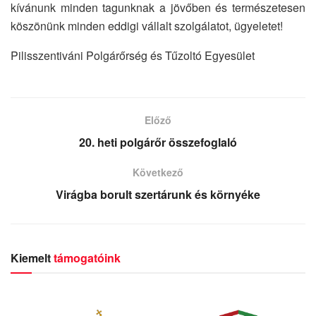
kívánunk minden tagunknak a jövőben és természetesen
köszönünk minden eddigi vállalt szolgálatot, ügyeletet!
Pilisszentiváni Polgárőrség és Tűzoltó Egyesület
Előző
20. heti polgárőr összefoglaló
Következő
Virágba borult szertárunk és környéke
Kiemelt
támogatóink