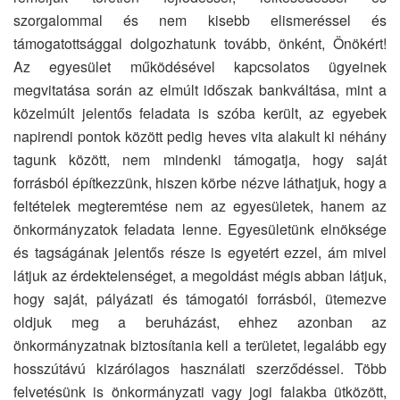
szorgalommal és nem kisebb elismeréssel és
támogatottsággal dolgozhatunk tovább, önként, Önökért!
Az egyesület működésével kapcsolatos ügyeinek
megvitatása során az elmúlt időszak bankváltása, mint a
közelmúlt jelentős feladata is szóba került, az egyebek
napirendi pontok között pedig heves vita alakult ki néhány
tagunk között, nem mindenki támogatja, hogy saját
forrásból építkezzünk, hiszen körbe nézve láthatjuk, hogy a
feltételek megteremtése nem az egyesületek, hanem az
önkormányzatok feladata lenne. Egyesületünk elnöksége
és tagságának jelentős része is egyetért ezzel, ám mivel
látjuk az érdektelenséget, a megoldást mégis abban látjuk,
hogy saját, pályázati és támogatói forrásból, ütemezve
oldjuk meg a beruházást, ehhez azonban az
önkormányzatnak biztosítania kell a területet, legalább egy
hosszútávú kizárólagos használati szerződéssel. Több
felvetésünk is önkormányzati vagy jogi falakba ütközött,