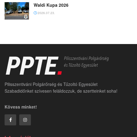
Waldi Kupa 2026
2026.07.23.
Pilisszentiváni Polgárőrség és Tűzoltó Egyesület
Szabadidőnket szívesen feláldozzuk, de szertteinket soha!
Kövess minket!