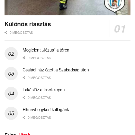
Különös riasztás
0 MEGOSZTÁS
Megjelent „Jézus” a téren
0 MEGOSZTÁS
Családi ház égett a Szabadság úton
0 MEGOSZTÁS
Lakástűz a lakótelepen
0 MEGOSZTÁS
Elhunyt egykori kollégánk
0 MEGOSZTÁS
Friss
Hírek