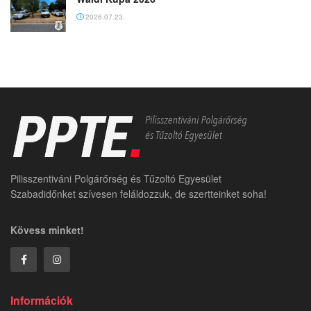
2026.07.23.
Pilisszentiváni Polgárőrség és Tűzoltó Egyesület
Szabadidőnket szívesen feláldozzuk, de szertteinket soha!
Kövess minket!
Információk