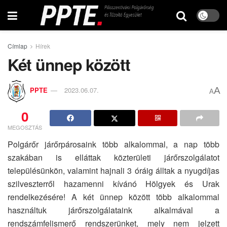
Címlap
Hírek
Két ünnep között
A
PPTE
2023.06.07.
A
0
MEGOSZTÁS
Polgárőr járőrpárosaink több alkalommal, a nap több
szakában is elláttak közterületi járőrszolgálatot
településünkön, valamint hajnali 3 óráig álltak a nyugdíjas
szilveszterről hazamenni kívánó Hölgyek és Urak
rendelkezésére! A két ünnep között több alkalommal
használtuk járőrszolgálataink alkalmával a
rendszámfelismerő rendszerünket, mely nem jelzett