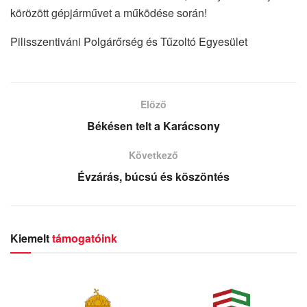
körözött gépjárművet a működése során!
Pilisszentiváni Polgárőrség és Tűzoltó Egyesület
Előző
Békésen telt a Karácsony
Következő
Évzárás, búcsú és köszöntés
Kiemelt
támogatóink