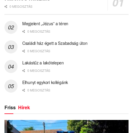
0 MEGOSZTÁS
Megjelent „Jézus” a téren
0 MEGOSZTÁS
Családi ház égett a Szabadság úton
0 MEGOSZTÁS
Lakástűz a lakótelepen
0 MEGOSZTÁS
Elhunyt egykori kollégánk
0 MEGOSZTÁS
Friss
Hírek