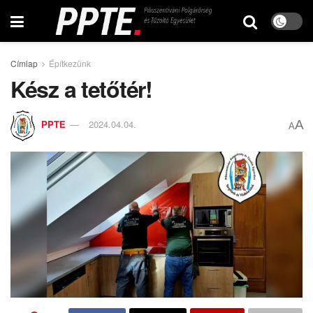
Címlap
Építkezünk
Kész a tetőtér!
A
PPTE
2024.04.04.
A