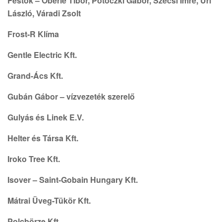
Festők – Oberle Tibor, Potoczki Gábor, Szécsi Imre, Úri
László, Váradi Zsolt
Frost-R Klíma
Gentle Electric Kft.
Grand-Ács Kft.
Gubán Gábor – vízvezeték szerelő
Gulyás és Linek E.V.
Helter és Társa Kft.
Iroko Tree Kft.
Isover – Saint-Gobain Hungary Kft.
Mátrai Üveg-Tükör Kft.
Polcbörze Kft.