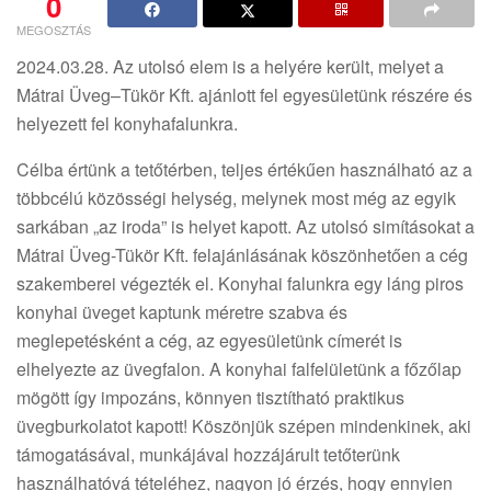
0
MEGOSZTÁS
2024.03.28. Az utolsó elem is a helyére került, melyet a
Mátrai Üveg–Tükör Kft. ajánlott fel egyesületünk részére és
helyezett fel konyhafalunkra.
Célba értünk a tetőtérben, teljes értékűen használható az a
többcélú közösségi helység, melynek most még az egyik
sarkában „az iroda” is helyet kapott. Az utolsó simításokat a
Mátrai Üveg-Tükör Kft. felajánlásának köszönhetően a cég
szakemberei végezték el. Konyhai falunkra egy láng piros
konyhai üveget kaptunk méretre szabva és
meglepetésként a cég, az egyesületünk címerét is
elhelyezte az üvegfalon. A konyhai falfelületünk a főzőlap
mögött így impozáns, könnyen tisztítható praktikus
üvegburkolatot kapott! Köszönjük szépen mindenkinek, aki
támogatásával, munkájával hozzájárult tetőterünk
használhatóvá tételéhez, nagyon jó érzés, hogy ennyien