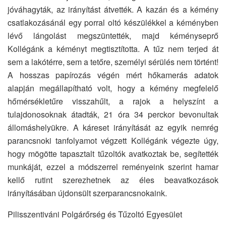
jóváhagyták, az irányítást átvették. A kazán és a kémény
csatlakozásánál egy porral oltó készülékkel a kéményben
lévő lángolást megszüntették, majd kéményseprő
Kollégánk a kéményt megtisztította. A tűz nem terjed át
sem a lakótérre, sem a tetőre, személyi sérülés nem történt!
A hosszas papírozás végén mért hőkamerás adatok
alapján megállapítható volt, hogy a kémény megfelelő
hőmérsékletűre visszahűlt, a rajok a helyszínt a
tulajdonosoknak átadták, 21 óra 34 perckor bevonultak
állomáshelyükre. A káreset irányítását az egyik nemrég
parancsnoki tanfolyamot végzett Kollégánk végezte úgy,
hogy mögötte tapasztalt tűzoltók avatkoztak be, segítették
munkáját, ezzel a módszerrel reményeink szerint hamar
kellő rutint szerezhetnek az éles beavatkozások
irányításában újdonsült szerparancsnokaink.
Pilisszentiváni Polgárőrség és Tűzoltó Egyesület