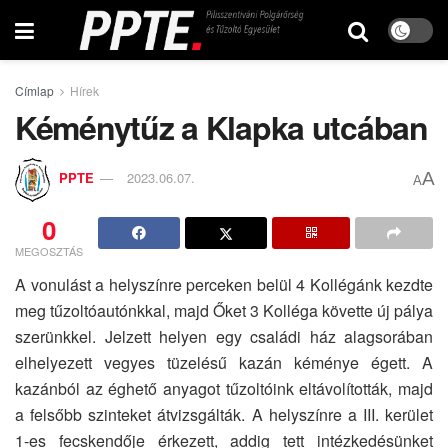
Címlap
Hírek
Kéménytűz a Klapka utcában
A
PPTE
2023.06.07.
A
0
MEGOSZTÁS
A vonulást a helyszínre perceken belül 4 Kollégánk kezdte
meg tűzoltóautónkkal, majd Őket 3 Kolléga követte új pálya
szerünkkel. Jelzett helyen egy családi ház alagsorában
elhelyezett vegyes tüzelésű kazán kéménye égett. A
kazánból az éghető anyagot tűzoltóink eltávolították, majd
a felsőbb szinteket átvizsgálták. A helyszínre a III. kerület
1-es fecskendője érkezett, addig tett intézkedésünket