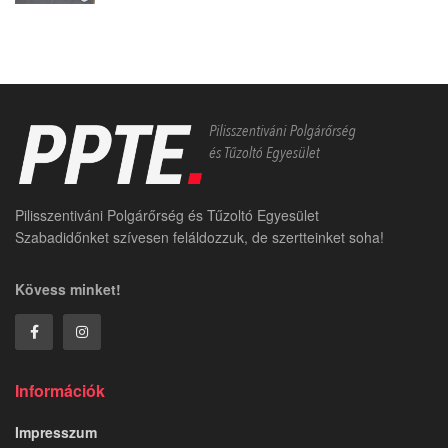
Pilisszentiváni Polgárőrség és Tűzoltó Egyesület
Szabadidőnket szívesen feláldozzuk, de szertteinket soha!
Kövess minket!
Információk
Impresszum