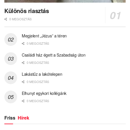
Különös riasztás
0 MEGOSZTÁS
Megjelent „Jézus” a téren
0 MEGOSZTÁS
Családi ház égett a Szabadság úton
0 MEGOSZTÁS
Lakástűz a lakótelepen
0 MEGOSZTÁS
Elhunyt egykori kollégánk
0 MEGOSZTÁS
Friss
Hírek