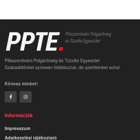
Pilisszentiváni Polgárőrség és Tűzoltó Egyesület
Szabadidőnket szívesen feláldozzuk, de szertteinket soha!
Kövess minket!
Információk
Impresszum
Adatkezelési tájékoztató