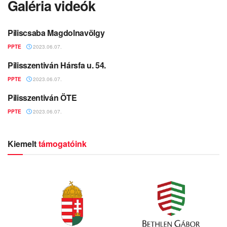
Galéria videók
Piliscsaba Magdolnavölgy
GALÉRIA VIDEÓK
PPTE
2023.06.07.
Pilisszentiván Hársfa u. 54.
GALÉRIA VIDEÓK
PPTE
2023.06.07.
Pilisszentiván ÖTE
GALÉRIA VIDEÓK
PPTE
2023.06.07.
Kiemelt
támogatóink