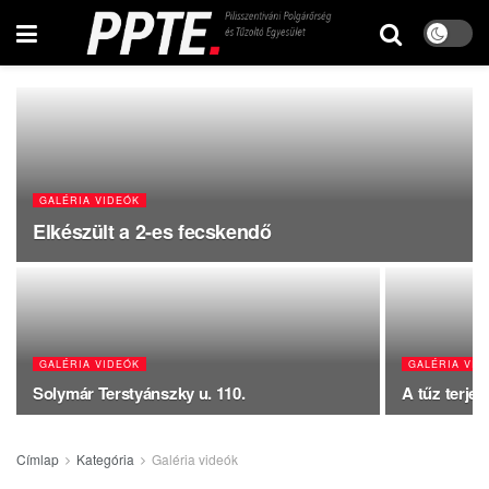
GALÉRIA VIDEÓK
Elkészült a 2-es fecskendő
GALÉRIA VIDEÓK
GALÉRIA VID
Solymár Terstyánszky u. 110.
A tűz terje
Címlap
Kategória
Galéria videók