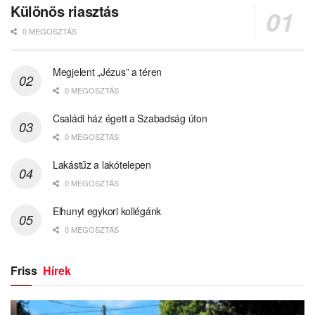
Különös riasztás
0 MEGOSZTÁS
Megjelent „Jézus” a téren
0 MEGOSZTÁS
Családi ház égett a Szabadság úton
0 MEGOSZTÁS
Lakástűz a lakótelepen
0 MEGOSZTÁS
Elhunyt egykori kollégánk
0 MEGOSZTÁS
Friss
Hírek