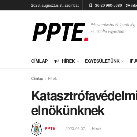
2026. augusztus 8., szombat
+36-20 960-5680
inf
CÍMLAP
HÍREK
EGYESÜLETÜNK
IF
Címlap
Hírek
Katasztrófavédelmi
elnökünknek
PPTE
2023.06.07.
--
Hírek