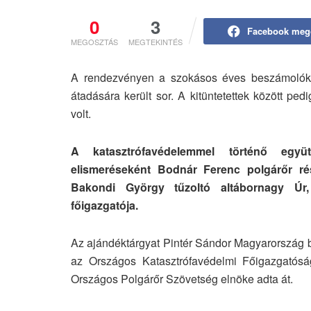
0
3
Facebook meg
MEGOSZTÁS
MEGTEKINTÉS
A rendezvényen a szokásos éves beszámolókat 
átadására került sor. A kitüntetettek között pe
volt.
A katasztrófavédelemmel történő együ
elismeréseként Bodnár Ferenc polgárőr rés
Bakondi György tűzoltó altábornagy Úr,
főigazgatója.
Az ajándéktárgyat Pintér Sándor Magyarország be
az Országos Katasztrófavédelmi Főigazgatóság
Országos Polgárőr Szövetség elnöke adta át.