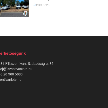
2026.07.23.
lérhetőségünk
84 Pilisszentiván, Szabadság u. 85.
fo[@]szentivanipte.hu
36 20 960 5680
entivanipte.hu