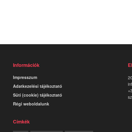
Információk
E
Impresszum
20
in
Adatkezelési tájékoztató
+
Süti (cookie) tájékoztató
sz
Régi weboldalunk
Címkék