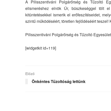
A Pilisszentiváni Polgárőrség és Tűzoltó E
elismeréshez elnök Úr, büszkeséggel tölt el
kitüntetésekkel ismerik el erőfeszítéseidet, me
szintű működéséért, töretlen fejlődéséért teszel
Pilisszentiváni Polgárőrség és Tűzoltó Egyesület
[widgetkit id=119]
Előző
Önkéntes Tűzoltóság lettünk