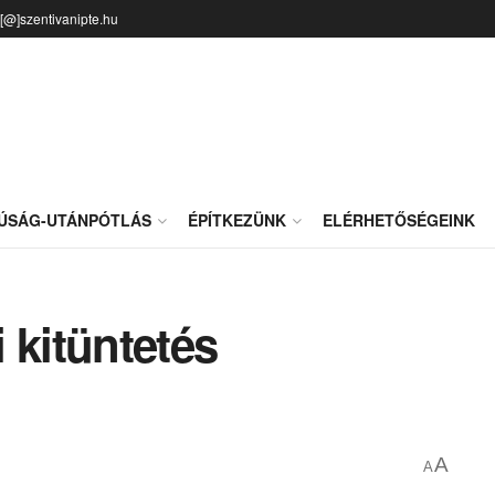
o[@]szentivanipte.hu
JÚSÁG-UTÁNPÓTLÁS
ÉPÍTKEZÜNK
ELÉRHETŐSÉGEINK
 kitüntetés
A
A