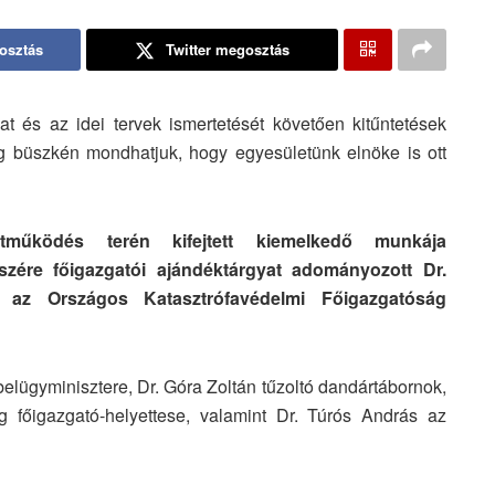
osztás
Twitter megosztás
és az idei tervek ismertetését követően kitűntetések
dig büszkén mondhatjuk, hogy egyesületünk elnöke is ott
ttműködés terén kifejtett kiemelkedő munkája
zére főigazgatói ajándéktárgyat adományozott Dr.
 az Országos Katasztrófavédelmi Főigazgatóság
lügyminisztere, Dr. Góra Zoltán tűzoltó dandártábornok,
 főigazgató-helyettese, valamint Dr. Túrós András az