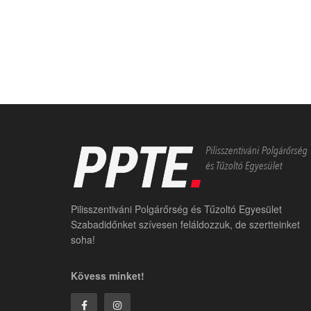
Pilisszentiváni Polgárőrség és Tűzoltó Egyesület
Szabadidőnket szívesen feláldozzuk, de szertteinket
soha!
Kövess minket!