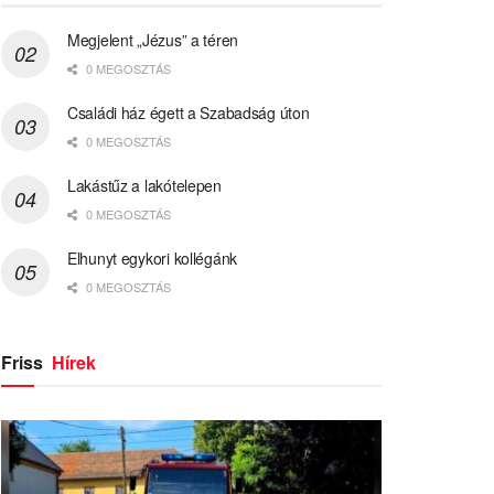
Megjelent „Jézus” a téren
0 MEGOSZTÁS
Családi ház égett a Szabadság úton
0 MEGOSZTÁS
Lakástűz a lakótelepen
0 MEGOSZTÁS
Elhunyt egykori kollégánk
0 MEGOSZTÁS
Friss
Hírek