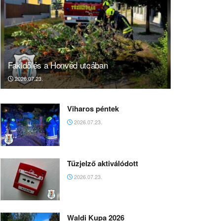
Fakidőlés a Honvéd utcában
2026.07.23.
Viharos péntek
2026.07.23.
Tűzjelző aktiválódott
2026.07.23.
Waldi Kupa 2026