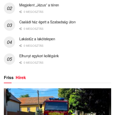
Megjelent „Jézus” a téren
0 MEGOSZTÁS
Családi ház égett a Szabadság úton
0 MEGOSZTÁS
Lakástűz a lakótelepen
0 MEGOSZTÁS
Elhunyt egykori kollégánk
0 MEGOSZTÁS
Friss
Hírek