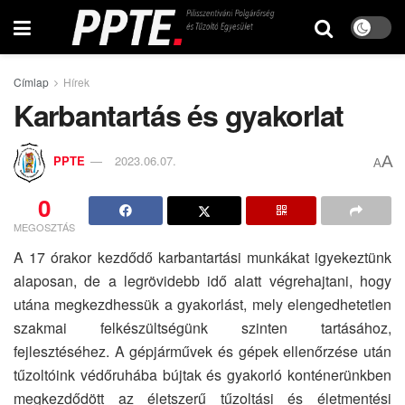
Címlap
Hírek
Karbantartás és gyakorlat
A
PPTE
2023.06.07.
A
0
MEGOSZTÁS
A 17 órakor kezdődő karbantartási munkákat igyekeztünk
alaposan, de a legrövidebb idő alatt végrehajtani, hogy
utána megkezdhessük a gyakorlást, mely elengedhetetlen
szakmai felkészültségünk szinten tartásához,
fejlesztéséhez. A gépjárművek és gépek ellenőrzése után
tűzoltóink védőruhába bújtak és gyakorló konténerünkben
megkezdődött az életszerű tűzoltási és életmentési