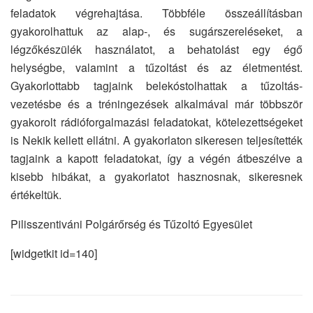
feladatok végrehajtása. Többféle összeállításban
gyakorolhattuk az alap-, és sugárszereléseket, a
légzőkészülék használatot, a behatolást egy égő
helységbe, valamint a tűzoltást és az életmentést.
Gyakorlottabb tagjaink belekóstolhattak a tűzoltás-
vezetésbe és a tréningezések alkalmával már többször
gyakorolt rádióforgalmazási feladatokat, kötelezettségeket
is Nekik kellett ellátni. A gyakorlaton sikeresen teljesítették
tagjaink a kapott feladatokat, így a végén átbeszélve a
kisebb hibákat, a gyakorlatot hasznosnak, sikeresnek
értékeltük.
Pilisszentiváni Polgárőrség és Tűzoltó Egyesület
[widgetkit id=140]