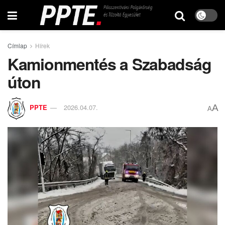
Címlap
Hírek
Kamionmentés a Szabadság
úton
A
PPTE
2026.04.07.
A