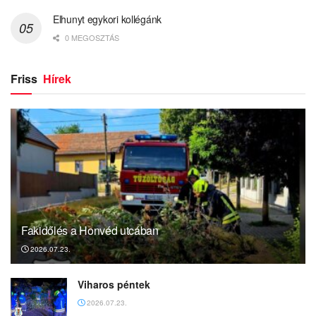
Elhunyt egykori kollégánk
0 MEGOSZTÁS
Friss
Hírek
Fakidőlés a Honvéd utcában
2026.07.23.
Viharos péntek
2026.07.23.