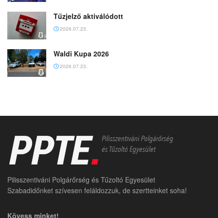
Tűzjelző aktiválódott
2026.07.23.
Waldi Kupa 2026
2026.07.23.
Pilisszentiváni Polgárőrség és Tűzoltó Egyesület
Szabadidőnket szívesen feláldozzuk, de szertteinket soha!
Kövess minket!