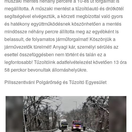
műszaki mentés néhány percére a 10-es út forgalmát is
megállította. A műszaki mentést a tűzoltóautó és drótkötél
segítségével elvégeztük, a körzeti megbízottal való gyors
és hatékony együttműködésnek köszönhetően a mentés
mindössze néhány percre állította meg az egyébként is
belassult, de folyamatos járműforgalmat! Köszönjük a
járművezetők türelmét! Anyagi kár, személyi sérülés az
esettel összefüggésben nem történt és talán ez a
legfontosabb! Tűzoltóink adatfelvételezést követően 13 óra
58 perckor bevonultak állomáshelyükre.
Pilisszentiváni Polgárőrség és Tűzoltó Egyesület