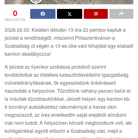
0
MEGOSZTÁS
2026.02.03. Kedden délután 13 óra 22 perckor kaptuk a
jelzést a rendőrségtől, miszerint Pilisszentivánon a
Szabadság út végén a 10-es útra való kihajtást egy elakadt
kamion akadályozza!
A jelzést az ilyenkor szokásos protokoll szerint
továbbítottuk az illetékes katasztrófavédelmi igazgatóság
műveletirányításának, ők egyesületünk önkénteseit
riasztották a helyszínre. Tűzoltóink néhány percen belül el
is indultak tűzoltóautónkkal. Jelzett helyen egy kamion kb.
6 tonnányi autóalkatrész rakománnyal a havas úton
megcsúszott, az íves emelkedőn saját erejéből elindulni
már nem tudott. A helyszínen körzeti megbízottunk volt, aki
kollégáinkkal együtt először a Szabadság utat, majd a