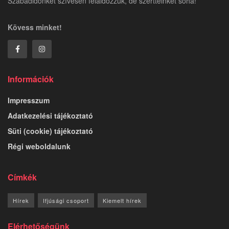
Szabadidőnket szívesen feláldozzuk, de szertteinket soha!
Kövess minket!
Információk
Impresszum
Adatkezelési tájékoztató
Süti (cookie) tájékoztató
Régi weboldalunk
Címkék
Hírek
Ifjúsági csoport
Kiemelt hírek
Elérhetőségünk