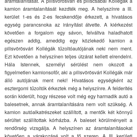
áramtalanítását. A pilisvörösvári és piliscsabai Kollégák a
kamion áramtalanítását kezdték meg. A helyszínre a III.
kerület 1-es és 2-es fecskendője érkezett, a hivatásos
egység parancsnoka az irányítást átvette. A kiérkezést
követően a forgalom egy sávon, felváltva haladhatott
egészen addig, ameddig egy közlekedő kamion a
pilisvörösvári Kollégák tűzoltóautójának neki nem ment.
Ezt követően a helyszínen teljes útzárat kellett elrendelni.
Hála Istennek, személyi sérülést nem okozott a
figyelmetlen kamionsofőr, aki a pilisvörösvári Kollégák már
álló autójának ment neki! Hivatásos egységként az
esztergomi tűzoltók érkeztek még a helyszínre. A felderítés
során kiderült, hogy részese volt még egy harmadik autó a
balesetnek, annak áramtalanítására nem volt szükség. A
kamion autóalkatrészeket szállított, a mentők két könnyű
sérültet szállítottak kórházba. A baleset körülményeit a
rendőrség vizsgálja. A helyszínen az áramtalanításokat
követően a várakozásé volt a fő szerep. A III. kerületi