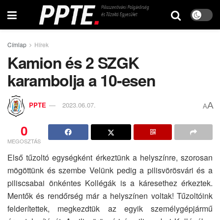
Címlap
Hírek
Kamion és 2 SZGK
karambolja a 10-esen
A
PPTE
2023.06.07.
A
0
MEGOSZTÁS
Első tűzoltó egységként érkeztünk a helyszínre, szorosan
mögöttünk és szembe Velünk pedig a pilisvörösvári és a
piliscsabai önkéntes Kollégák is a káresethez érkeztek.
Mentők és rendőrség már a helyszínen voltak! Tűzoltóink
felderítettek, megkezdtük az egyik személygépjármű