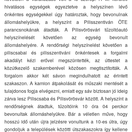
hivatásos egységek egyeztetve a helyszínen lévő
önkéntes egységekkel úgy határoztak, hogy bevonulnak
állomáshelyükre, a helyszínt a Pilisszentiván ÖTE
parancsnokának átadták. A Pilisvörösvári tűzoltóautó
helyszínelését követően az egység bevonult
állomáshelyére. A rendőrségi helyszínelést követően a
piliscsabai és pilisszentiváni önkéntesek a forgalmi
akadályt kézi erővel megszüntették, az úttestet a
közútkezelő szakemberével közösen megtisztították. A
forgalom akkor két sávon megindulhatott az érintett
szakaszon. A kamion átpakolását és műszaki mentését a
tulajdonos fogja elvégezni, emiatt egy sáv biztosan jó ideig
zárva lesz Piliscsaba és Pilisvörösvár között. A helyszínt a
rendőrségnek átadtuk, tűzoltóink 10 óra 04 perckor
bevonultak állomáshelyükre. Bár a véletlen műve, hogy
hosszú idő után újra jelzésre vonultunk a 10-es útra, úgy
gondoljuk a települések közötti útszakaszokra így kellene