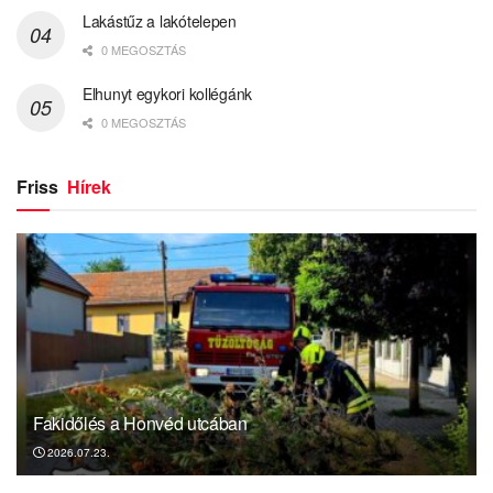
Lakástűz a lakótelepen
0 MEGOSZTÁS
Elhunyt egykori kollégánk
0 MEGOSZTÁS
Friss
Hírek
Fakidőlés a Honvéd utcában
2026.07.23.