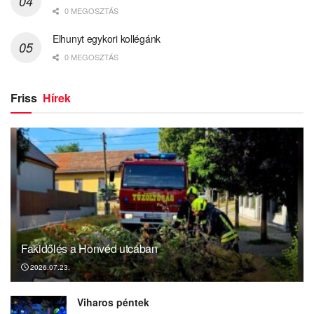
0 MEGOSZTÁS
Elhunyt egykori kollégánk
0 MEGOSZTÁS
Friss
Hírek
Fakidőlés a Honvéd utcában
2026.07.23.
Viharos péntek