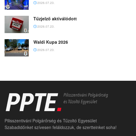
2026.07.23.
Tűzjelző aktiválódott
2026.07.23.
Waldi Kupa 2026
2026.07.23.
Pilisszentiváni Polgárőrség és Tűzoltó Egyesület
Szabadidőnket szívesen feláldozzuk, de szertteinket soha!