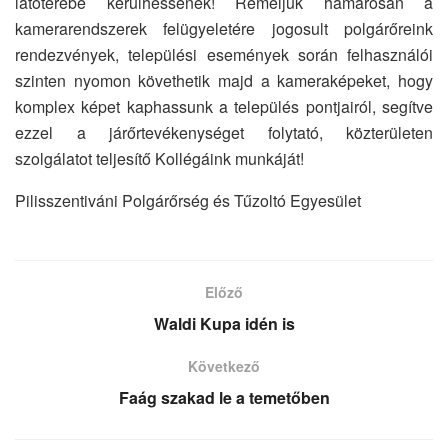
látóterébe kerülhessenek! Reméljük hamarosan a
kamerarendszerek felügyeletére jogosult polgárőreink
rendezvények, települési események során felhasználói
szinten nyomon követhetik majd a kameraképeket, hogy
komplex képet kaphassunk a település pontjairól, segítve
ezzel a járőrtevékenységet folytató, közterületen
szolgálatot teljesítő Kollégáink munkáját!
Pilisszentiváni Polgárőrség és Tűzoltó Egyesület
Előző
Waldi Kupa idén is
Következő
Faág szakad le a temetőben