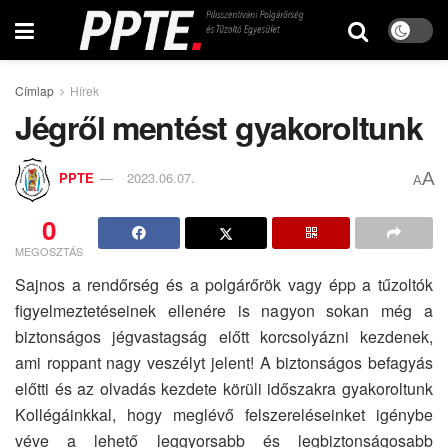
Címlap
Hírek
Jégről mentést gyakoroltunk
A
PPTE
2023.06.07.
A
0
MEGOSZTÁS
Sajnos a rendőrség és a polgárőrök vagy épp a tűzoltók
figyelmeztetéseinek ellenére is nagyon sokan még a
biztonságos jégvastagság előtt korcsolyázni kezdenek,
ami roppant nagy veszélyt jelent! A biztonságos befagyás
előtti és az olvadás kezdete körüli időszakra gyakoroltunk
Kollégáinkkal, hogy meglévő felszereléseinket igénybe
véve a lehető leggyorsabb és legbiztonságosabb