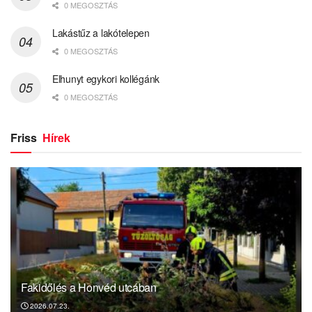
0 MEGOSZTÁS
Lakástűz a lakótelepen
0 MEGOSZTÁS
Elhunyt egykori kollégánk
0 MEGOSZTÁS
Friss
Hírek
Fakidőlés a Honvéd utcában
2026.07.23.