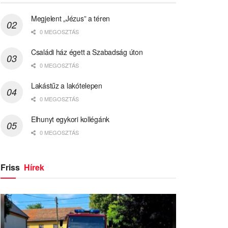
Megjelent „Jézus” a téren
0 MEGOSZTÁS
Családi ház égett a Szabadság úton
0 MEGOSZTÁS
Lakástűz a lakótelepen
0 MEGOSZTÁS
Elhunyt egykori kollégánk
0 MEGOSZTÁS
Friss
Hírek