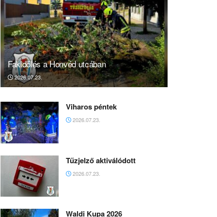
Fakidőlés a Honvéd utcában
2026.07.23.
Viharos péntek
2026.07.23.
Tűzjelző aktiválódott
2026.07.23.
Waldi Kupa 2026