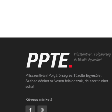
Pilisszentiváni Polgárőrség és Tűzoltó Egyesület
Szabadidőnket szívesen feláldozzuk, de szertteinket
soha!
Kövess minket!