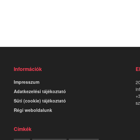
Információk
E
Impresszum
20
in
Adatkezelési tájékoztató
+
Süti (cookie) tájékoztató
sz
Régi weboldalunk
Címkék