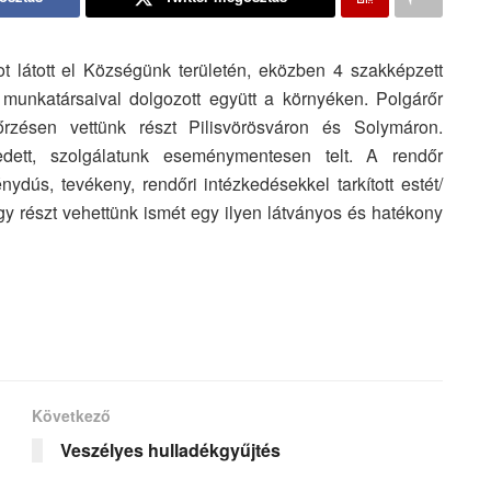
tot látott el Községünk területén, eközben 4 szakképzett
 munkatársaival dolgozott együtt a környéken. Polgárőr
őrzésen vettünk részt Pilisvörösváron és Solymáron.
kedett, szolgálatunk eseménymentesen telt. A rendőr
dús, tevékeny, rendőri intézkedésekkel tarkított estét/
gy részt vehettünk ismét egy ilyen látványos és hatékony
Következő
Veszélyes hulladékgyűjtés