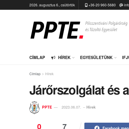
2026. augusztus 6., csütörtök
+36-20 960-5680
inf
CÍMLAP
HÍREK
EGYESÜLETÜNK
IF
Címlap
Hírek
Járőrszolgálat és 
PPTE
2023.06.07.
--
Hírek
0
7
Facebook meg