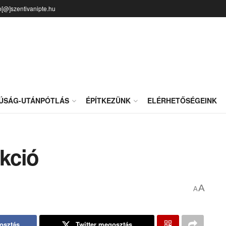
o[@]szentivanipte.hu
JÚSÁG-UTÁNPÓTLÁS
ÉPÍTKEZÜNK
ELÉRHETŐSÉGEINK
akció
A
A
osztás
Twitter megosztás