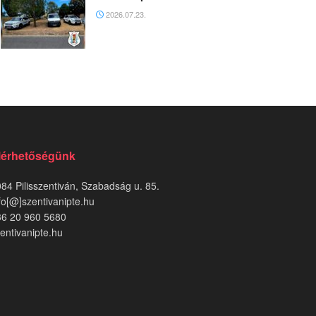
2026.07.23.
lérhetőségünk
84 Pilisszentiván, Szabadság u. 85.
fo[@]szentivanipte.hu
36 20 960 5680
entivanipte.hu