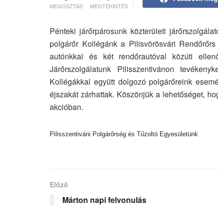
MEGOSZTÁS
MEGTEKINTÉS
Pénteki járőrpárosunk közterületi járőrszolgála
polgárőr Kollégánk a Pilisvörösvári Rendőrőrs
autónkkal és két rendőrautóval közúti ellen
Járőrszolgálatunk Pilisszentivánon tevékeny
Kollégákkal együtt dolgozó polgárőreink esemény
éjszakát zárhattak. Köszönjük a lehetőséget, ho
akcióban.
Pilisszentiváni Polgárőrség és Tűzoltó Egyesületünk
Előző
Márton napi felvonulás