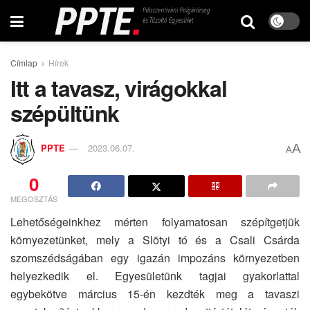
Címlap
Hírek
Itt a tavasz, virágokkal
szépültünk
A
PPTE
2023.06.07.
A
0
MEGOSZTÁS
Lehetőségeinkhez mérten folyamatosan szépítgetjük
környezetünket, mely a Slötyi tó és a Csali Csárda
szomszédságában egy igazán impozáns környezetben
helyezkedik el. Egyesületünk tagjai gyakorlattal
egybekötve március 15-én kezdték meg a tavaszi