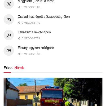
Megjelent „Jézus” a téren
0 MEGOSZTÁS
Családi ház égett a Szabadság úton
0 MEGOSZTÁS
Lakástűz a lakótelepen
0 MEGOSZTÁS
Elhunyt egykori kollégánk
0 MEGOSZTÁS
Friss
Hírek