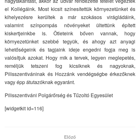
nagytakarítást, akkor az udvar rendezetté tételét végezték
el Kollégáink. Most kicsit színesítettük környezetünket és
kihelyezésre kerültek a már szokásos virágládáink,
valamint színpompás növényeket ültettünk épített
kiskertjeinkbe is. Ötleteink bőven vannak, hogy
környezetünket szebbé tegyük, és ahogy azt anyagi
lehetőségeink és tagjaink ideje engedni fogja meg is
valósítjuk azokat. Hogy mik a tervek, legyen meglepetés,
reméljük tetszeni fog kicsiknek és nagyoknak,
Pilisszentiváninak és Hozzánk vendégségbe érkezőknek
vagy épp átutazóknak egyaránt.
Pilisszentiváni Polgárőrség és Tűzoltó Egyesület
[widgetkit id=116]
Előző