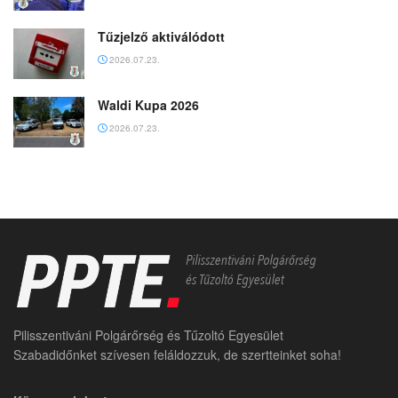
Tűzjelző aktiválódott
2026.07.23.
Waldi Kupa 2026
2026.07.23.
Pilisszentiváni Polgárőrség és Tűzoltó Egyesület
Szabadidőnket szívesen feláldozzuk, de szertteinket soha!