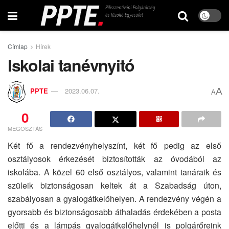
Címlap
Hírek
Iskolai tanévnyitó
A
PPTE
2023.06.07.
A
0
MEGOSZTÁS
Két fő a rendezvényhelyszínt, két fő pedig az első
osztályosok érkezését biztosították az óvodából az
iskolába. A közel 60 első osztályos, valamint tanáraik és
szüleik biztonságosan keltek át a Szabadság úton,
szabályosan a gyalogátkelőhelyen. A rendezvény végén a
gyorsabb és biztonságosabb áthaladás érdekében a posta
előtti és a lámpás gyalogátkelőhelynél is polgárőreink