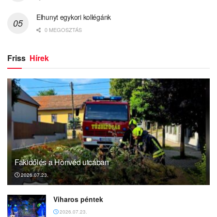
Elhunyt egykori kollégánk
0 MEGOSZTÁS
Friss
Hírek
Fakidőlés a Honvéd utcában
2026.07.23.
Viharos péntek
2026.07.23.