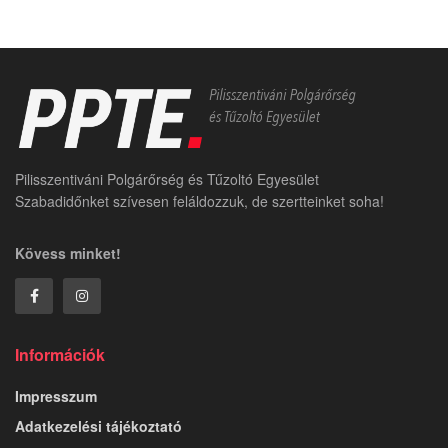
Pilisszentiváni Polgárőrség és Tűzoltó Egyesület
Szabadidőnket szívesen feláldozzuk, de szertteinket soha!
Kövess minket!
Információk
Impresszum
Adatkezelési tájékoztató