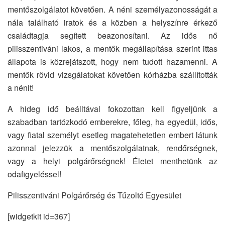
mentőszolgálatot követően. A néni személyazonosságát a
nála található iratok és a közben a helyszínre érkező
családtagja segített beazonosítani. Az idős nő
pilisszentiváni lakos, a mentők megállapítása szerint ittas
állapota is közrejátszott, hogy nem tudott hazamenni. A
mentők rövid vizsgálatokat követően kórházba szállították
a nénit!
A hideg idő beálltával fokozottan kell figyeljünk a
szabadban tartózkodó emberekre, főleg, ha egyedül, idős,
vagy fiatal személyt esetleg magatehetetlen embert látunk
azonnal jelezzük a mentőszolgálatnak, rendőrségnek,
vagy a helyi polgárőrségnek! Életet menthetünk az
odafigyeléssel!
Pilisszentiváni Polgárőrség és Tűzoltó Egyesület
[widgetkit id=367]