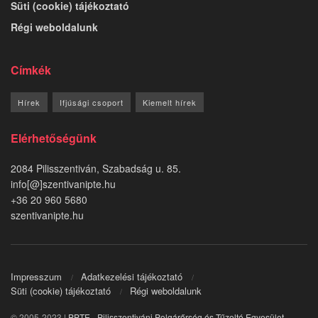
Süti (cookie) tájékoztató
Régi weboldalunk
Címkék
Hírek
Ifjúsági csoport
Kiemelt hírek
Elérhetőségünk
2084 Pilisszentiván, Szabadság u. 85.
info[@]szentivanipte.hu
+36 20 960 5680
szentivanipte.hu
Impresszum
Adatkezelési tájékoztató
Süti (cookie) tájékoztató
Régi weboldalunk
© 2005-2023 |
PPTE - Pilisszentiváni Polgárőrség és Tűzoltó Egyesület
.