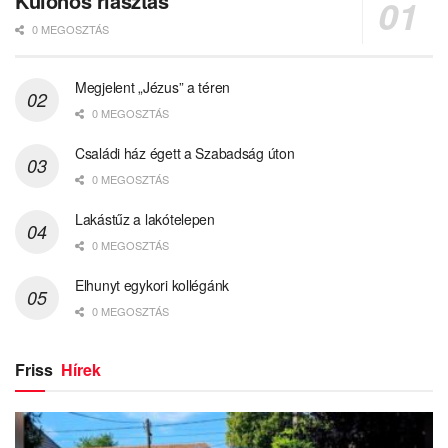
Különös riasztás
0 MEGOSZTÁS
Megjelent „Jézus” a téren
0 MEGOSZTÁS
Családi ház égett a Szabadság úton
0 MEGOSZTÁS
Lakástűz a lakótelepen
0 MEGOSZTÁS
Elhunyt egykori kollégánk
0 MEGOSZTÁS
Friss
Hírek