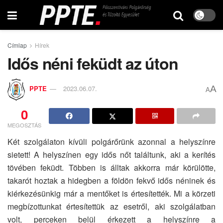
Címlap
Hírek
Idős néni feküdt az úton
A
PPTE
2023.06.07.
A
0
MEGOSZTÁS
Két szolgálaton kívüli polgárőrünk azonnal a helyszínre
sietett! A helyszínen egy idős nőt találtunk, aki a kerítés
tövében feküdt. Többen is álltak akkorra már körülötte,
takarót hoztak a hidegben a földön fekvő idős néninek és
kiérkezésünkig már a mentőket is értesítették. Mi a körzeti
megbízottunkat értesítettük az esetről, aki szolgálatban
volt, perceken belül érkezett a helyszínre a