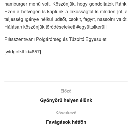
hamburger menü volt. Köszönjük, hogy gondoltatok Ránk!
Ezen a hétvégén is kaptunk a lakosságtól is minden jót, a
teljesség igénye nélkül üdítőt, csokit, fagyit, nassolni valót.
Hálásan köszönjük törődéseteket! #együttsikerül!
Pilisszentiváni Polgárőrség és Tűzoltó Egyesület
[widgetkit id=657]
Előző
Gyönyörű helyen élünk
Következő
Favágások hétfőn