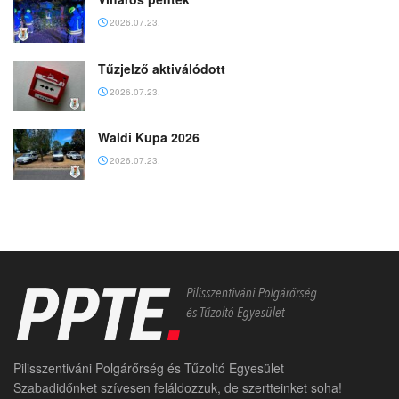
2026.07.23.
Tűzjelző aktiválódott
2026.07.23.
Waldi Kupa 2026
2026.07.23.
Pilisszentiváni Polgárőrség és Tűzoltó Egyesület
Szabadidőnket szívesen feláldozzuk, de szertteinket soha!