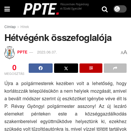
Címlap
Hírek
Hétvégénk összefoglalója
A
PPTE
2023.06.07.
A
0
MEGOSZTÁS
Újra a polgármesterek kezében volt a lehetőség, hogy
korlátozzák településükön a nem helyiek mozgását, amivel
a bevált módszer szerint új eszközöket igénybe véve élt is
P. Révay Gyöngyi polgármester asszony! Az új lezáró
elemeket pénteken este a községgazdálkodás
szakembereivel együttműködve helyeztünk ki, ezekhez
szükség volt tűzoltóautónkra is, mivel vízzel töltött tartályok