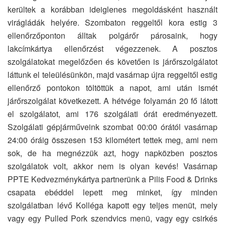
kerültek a korábban ideiglenes megoldásként használt
virágládák helyére. Szombaton reggeltől kora estig 3
ellenőrzőponton álltak polgárőr párosaink, hogy
lakcímkártya ellenőrzést végezzenek. A posztos
szolgálatokat megelőzően és követően is járőrszolgálatot
láttunk el teleülésünkön, majd vasárnap újra reggeltől estig
ellenőrző pontokon töltöttük a napot, ami után ismét
járőrszolgálat következett. A hétvége folyamán 20 fő látott
el szolgálatot, ami 176 szolgálati órát eredményezett.
Szolgálati gépjárműveink szombat 00:00 órától vasárnap
24:00 óráig összesen 153 kilométert tettek meg, ami nem
sok, de ha megnézzük azt, hogy napközben posztos
szolgálatok volt, akkor nem is olyan kevés! Vasárnap
PPTE Kedvezménykártya partnerünk a Pilis Food & Drinks
csapata ebéddel lepett meg minket, így minden
szolgálatban lévő Kolléga kapott egy teljes menüt, mely
vagy egy Pulled Pork szendvics menü, vagy egy csirkés