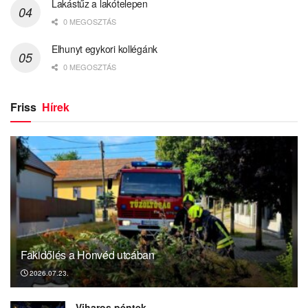
Lakástűz a lakótelepen
0 MEGOSZTÁS
Elhunyt egykori kollégánk
0 MEGOSZTÁS
Friss
Hírek
Fakidőlés a Honvéd utcában
2026.07.23.
Viharos péntek