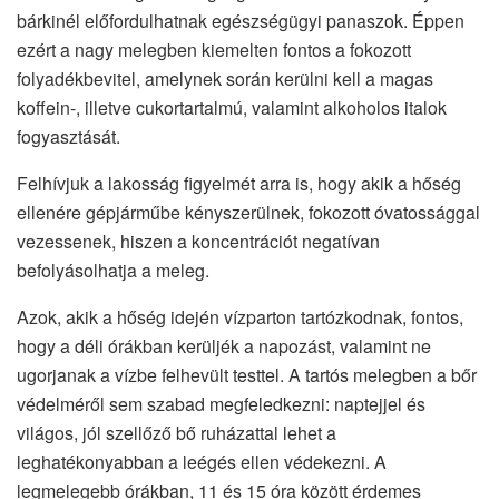
bárkinél előfordulhatnak egészségügyi panaszok. Éppen
ezért a nagy melegben kiemelten fontos a fokozott
folyadékbevitel, amelynek során kerülni kell a magas
koffein-, illetve cukortartalmú, valamint alkoholos italok
fogyasztását.
Felhívjuk a lakosság figyelmét arra is, hogy akik a hőség
ellenére gépjárműbe kényszerülnek, fokozott óvatossággal
vezessenek, hiszen a koncentrációt negatívan
befolyásolhatja a meleg.
Azok, akik a hőség idején vízparton tartózkodnak, fontos,
hogy a déli órákban kerüljék a napozást, valamint ne
ugorjanak a vízbe felhevült testtel. A tartós melegben a bőr
védelméről sem szabad megfeledkezni: naptejjel és
világos, jól szellőző bő ruházattal lehet a
leghatékonyabban a leégés ellen védekezni. A
legmelegebb órákban, 11 és 15 óra között érdemes