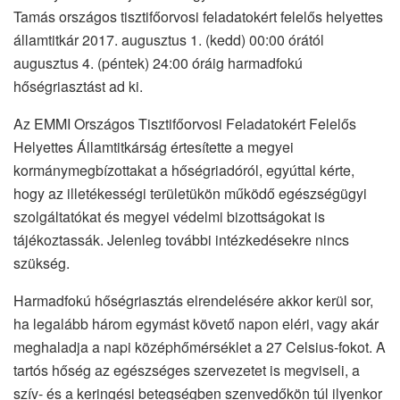
Tamás országos tisztifőorvosi feladatokért felelős helyettes
államtitkár 2017. augusztus 1. (kedd) 00:00 órától
augusztus 4. (péntek) 24:00 óráig harmadfokú
hőségriasztást ad ki.
Az EMMI Országos Tisztifőorvosi Feladatokért Felelős
Helyettes Államtitkárság értesítette a megyei
kormánymegbízottakat a hőségriadóról, egyúttal kérte,
hogy az illetékességi területükön működő egészségügyi
szolgáltatókat és megyei védelmi bizottságokat is
tájékoztassák. Jelenleg további intézkedésekre nincs
szükség.
Harmadfokú hőségriasztás elrendelésére akkor kerül sor,
ha legalább három egymást követő napon eléri, vagy akár
meghaladja a napi középhőmérséklet a 27 Celsius-fokot. A
tartós hőség az egészséges szervezetet is megviseli, a
szív- és a keringési betegségben szenvedőkön túl ilyenkor