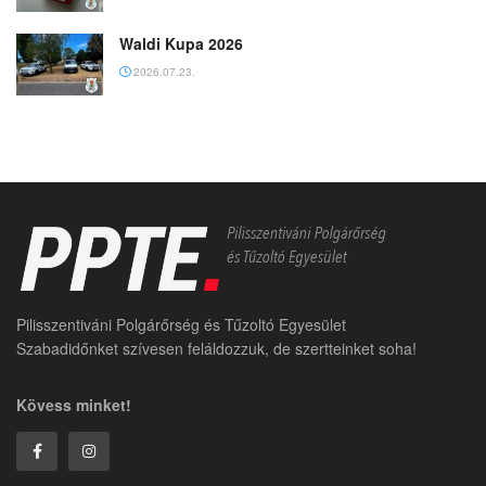
Waldi Kupa 2026
2026.07.23.
Pilisszentiváni Polgárőrség és Tűzoltó Egyesület
Szabadidőnket szívesen feláldozzuk, de szertteinket soha!
Kövess minket!