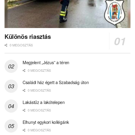
Különös riasztás
0 MEGOSZTÁS
Megjelent „Jézus” a téren
0 MEGOSZTÁS
Családi ház égett a Szabadság úton
0 MEGOSZTÁS
Lakástűz a lakótelepen
0 MEGOSZTÁS
Elhunyt egykori kollégánk
0 MEGOSZTÁS