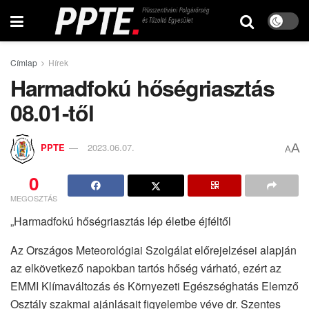
Címlap
Hírek
Harmadfokú hőségriasztás
08.01-től
A
PPTE
2023.06.07.
A
0
MEGOSZTÁS
„Harmadfokú hőségriasztás lép életbe éjféltől
Az Országos Meteorológiai Szolgálat előrejelzései alapján
az elkövetkező napokban tartós hőség várható, ezért az
EMMI Klímaváltozás és Környezeti Egészséghatás Elemző
Osztály szakmai ajánlásait figyelembe véve dr. Szentes