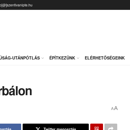
fo[@]szentivanipte.hu
JÚSÁG-UTÁNPÓTLÁS
ÉPÍTKEZÜNK
ELÉRHETŐSÉGEINK
rbálon
A
A
osztás
Twitter megosztás