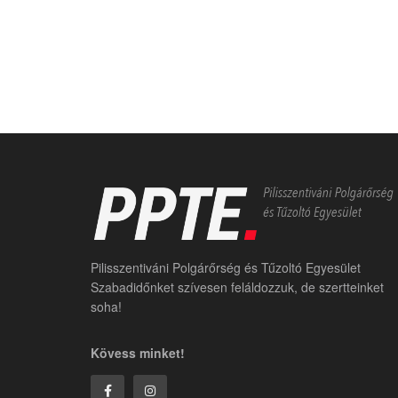
Pilisszentiváni Polgárőrség és Tűzoltó Egyesület
Szabadidőnket szívesen feláldozzuk, de szertteinket
soha!
Kövess minket!