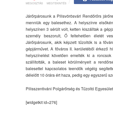
MEGOSZTÁS
MEGTEKINTÉS
Járőrpárosunk a Pilisvörösvári Rendőrőrs járőreiv
menniük egy balesethez. A helyszínre elsőként
helyszínen 3 sérült volt, ketten kiszálltak a g
személy beszorult, Ő feltehetően életét ves
Járőrpárosunk, akik képzett tűzoltók is a fővár
gépjárművet. A főváros II. kerületéből érkező h
helyszínelést követően emelték ki a roncsok 
szállították, a baleset körülményeit a rendőr
balesettel kapcsolatos teendők végéig segíte
délelőtt 10 órára ért haza, pedig egy egyszerű s
Pilisszentiváni Polgárőrség és Tűzoltó Egyesület
[widgetkit id=276]