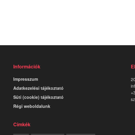
Információk
E
Impresszum
20
in
Adatkezelési tájékoztató
+
Süti (cookie) tájékoztató
sz
Régi weboldalunk
Címkék