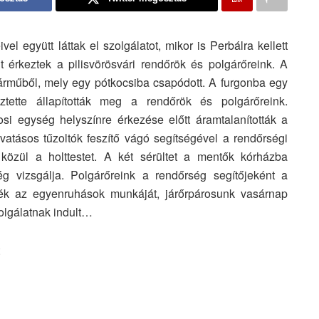
el együtt láttak el szolgálatot, mikor is Perbálra kellett
 érkeztek a pilisvörösvári rendőrök és polgárőreink. A
épjárműből, mely egy pótkocsiba csapódott. A furgonba egy
ztette állapították meg a rendőrök és polgárőreink.
osi egység helyszínre érkezése előtt áramtalanították a
ivatásos tűzoltók feszítő vágó segítségével a rendőrségi
közül a holttestet. A két sérültet a mentők kórházba
ség vizsgálja. Polgárőreink a rendőrség segítőjeként a
tték az egyenruhások munkáját, járőrpárosunk vasárnap
zolgálatnak indult…