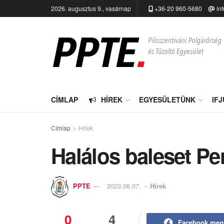
2026. augusztus 9., vasárnap
+36-20 960-5680
in
CÍMLAP
HÍREK
EGYESÜLETÜNK
IF
Címlap
Hírek
Halálos baleset Pe
PPTE
2023.06.07.
--
Hírek
0
4
Facebook meg