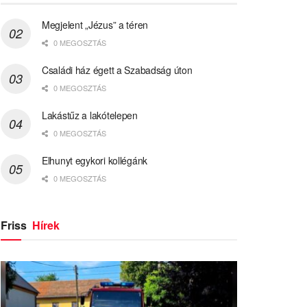
Megjelent „Jézus” a téren
0 MEGOSZTÁS
Családi ház égett a Szabadság úton
0 MEGOSZTÁS
Lakástűz a lakótelepen
0 MEGOSZTÁS
Elhunyt egykori kollégánk
0 MEGOSZTÁS
Friss
Hírek