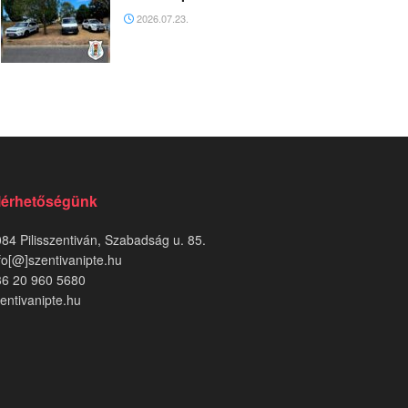
2026.07.23.
lérhetőségünk
84 Pilisszentiván, Szabadság u. 85.
fo[@]szentivanipte.hu
36 20 960 5680
entivanipte.hu