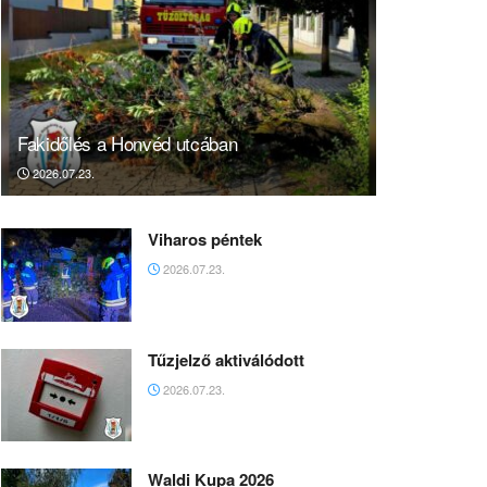
Fakidőlés a Honvéd utcában
2026.07.23.
Viharos péntek
2026.07.23.
Tűzjelző aktiválódott
2026.07.23.
Waldi Kupa 2026