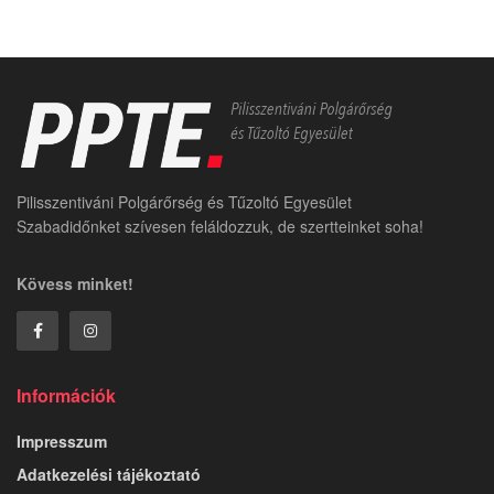
Pilisszentiváni Polgárőrség és Tűzoltó Egyesület
Szabadidőnket szívesen feláldozzuk, de szertteinket soha!
Kövess minket!
Információk
Impresszum
Adatkezelési tájékoztató