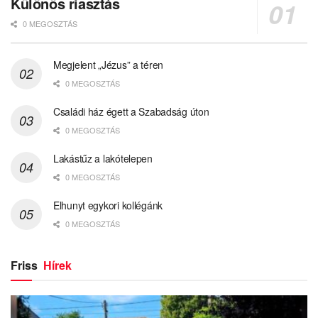
Különös riasztás
0 MEGOSZTÁS
Megjelent „Jézus” a téren
0 MEGOSZTÁS
Családi ház égett a Szabadság úton
0 MEGOSZTÁS
Lakástűz a lakótelepen
0 MEGOSZTÁS
Elhunyt egykori kollégánk
0 MEGOSZTÁS
Friss
Hírek