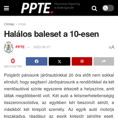
Címlap
Hírek
Halálos baleset a 10-esen
A
PPTE
2023.06.07.
A
0
MEGOSZTÁS
Polgárőr párosunk járőrautónkkal 20 óra előtt nem sokkal
elindult, hogy segítsen! Járőrpárosunk a rendőrökkel és két
mentőautóval szinte egyszerre érkezett a helyszínre, amit
láttak megdöbbentő volt. Két autó a felismerhetetlenségig
összeroncsolódva, az egyikben két beszorult sérült, a
másikból két kirepült személy. Az egyik autó motorja
kiszakadva, ráadásul az egyik kirepült sérültre esett.