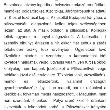
Borzalmas látvány fogadta a helyszínre érkező rendőröket,
mentőket, polgárőröket, tűzoltókat. Járőrpárosunk feladatul
a 10-es út lezárását kapta. Az esettől Budapest irányába, a
pilisszentiváni elágazásnál kellett teljes szélességében
lezárni az utat. A másik oldalon a piliscsabai Kollégák
tették ugyanezt a tinnyei elágazásnál. A balesetben 1
személy elhunyt, érkezett a hír, ekkor már tudtuk a zárás
feltehetően órákig lesz érvényben. Ügyeletben lévő
tűzoltóink mindezt a szertárban, a karbantartási időt
követően hallgatták végig, ugyanis valamilyen furcsa okból
kifolyólag nem kapunk jelzéseket a Pilisszentiván vége
táblákon kívül eső területekre. Tűzoltóautónk, vízszállítónk,
mentő- és létraszerünk, valamint országúti
gyorsbeavatkozónk így itthon maradt, bár ez utóbbival a
későbbiek folyamán mégis hasznosítottuk Magunkat, mert
nem szeretünk tétlenkedni. Pálya szerünkkel fél óránként
kivezettük a feltorlódott sorból a Pilisvörösvár irányába