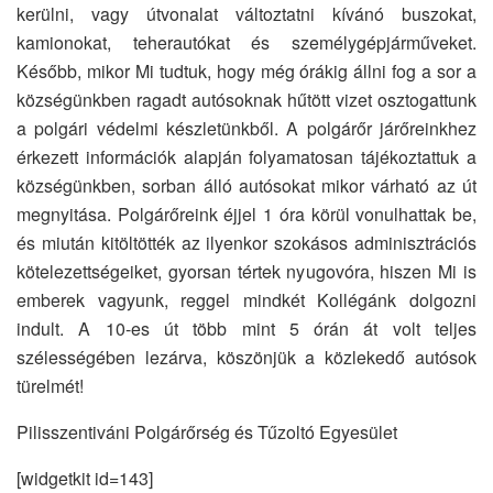
kerülni, vagy útvonalat változtatni kívánó buszokat,
kamionokat, teherautókat és személygépjárműveket.
Később, mikor Mi tudtuk, hogy még órákig állni fog a sor a
községünkben ragadt autósoknak hűtött vizet osztogattunk
a polgári védelmi készletünkből. A polgárőr járőreinkhez
érkezett információk alapján folyamatosan tájékoztattuk a
községünkben, sorban álló autósokat mikor várható az út
megnyitása. Polgárőreink éjjel 1 óra körül vonulhattak be,
és miután kitöltötték az ilyenkor szokásos adminisztrációs
kötelezettségeiket, gyorsan tértek nyugovóra, hiszen Mi is
emberek vagyunk, reggel mindkét Kollégánk dolgozni
indult. A 10-es út több mint 5 órán át volt teljes
szélességében lezárva, köszönjük a közlekedő autósok
türelmét!
Pilisszentiváni Polgárőrség és Tűzoltó Egyesület
[widgetkit id=143]