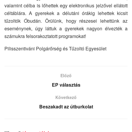
valamint célba is lőhettek egy elektronikus jelzővel ellátott
céltáblára. A gyerekek a délutáni órákig lehettek kicsit
tűzoltók Óbudán. Örülünk, hogy részesei lehettünk az
eseménynek, úgy láttuk a gyerekek nagyon élvezték a
számukra felsorakoztatott programokat!
Pilisszentiváni Polgárőrség és Tűzoltó Egyesület
Előző
EP választás
Következő
Beszakadt az útburkolat