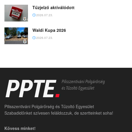
Tűzjelző aktiválódott
2026.07.23.
Waldi Kupa 2026
2026.07.23.
Pilisszentiváni Polgárőrség és Tűzoltó Egyesület
Szabadidőnket szívesen feláldozzuk, de szertteinket soha!
Kövess minket!