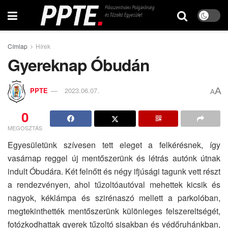
Címlap
Hírek
Gyereknap Óbudán
A
PPTE
2023.06.07.
A
0
MEGOSZTÁS
Egyesületünk szívesen tett eleget a felkérésnek, így
vasárnap reggel új mentőszerünk és létrás autónk útnak
indult Óbudára. Két felnőtt és négy ifjúsági tagunk vett részt
a rendezvényen, ahol tűzoltóautóval mehettek kicsik és
nagyok, kéklámpa és szirénaszó mellett a parkolóban,
megtekinthették mentőszerünk különleges felszereltségét,
fotózkodhattak gyerek tűzoltó sisakban és védőruhánkban,