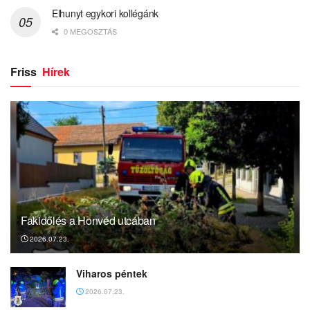
Elhunyt egykori kollégánk
0 MEGOSZTÁS
Friss
Hírek
Fakidőlés a Honvéd utcában
2026.07.23.
Viharos péntek
2026.07.23.