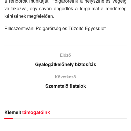
a rendőrök munkáját. Polgárőreink a helyszínelés végéig
váltakozva, egy sávon engedték a forgalmat a rendőrség
kérésének megfelelően.
Pilisszentiváni Polgárőrség és Tűzoltó Egyesület
Előző
Gyalogátkelőhely biztosítás
Következő
Szemetelő fiatalok
Kiemelt
támogatóink