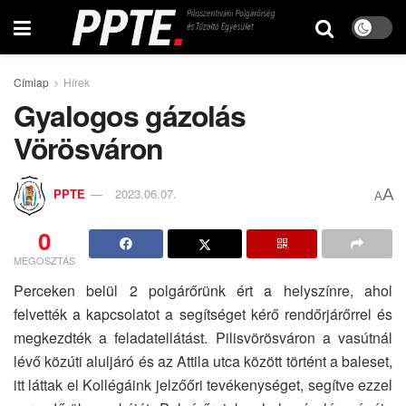
Címlap
Hírek
Gyalogos gázolás
Vörösváron
A
PPTE
2023.06.07.
A
0
MEGOSZTÁS
Perceken belül 2 polgárőrünk ért a helyszínre, ahol
felvették a kapcsolatot a segítséget kérő rendőrjárőrrel és
megkezdték a feladatellátást. Pilisvörösváron a vasútnál
lévő közúti aluljáró és az Attila utca között történt a baleset,
itt láttak el Kollégáink jelzőőri tevékenységet, segítve ezzel