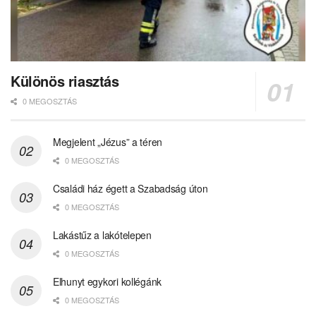
Különös riasztás
0 MEGOSZTÁS
Megjelent „Jézus” a téren
0 MEGOSZTÁS
Családi ház égett a Szabadság úton
0 MEGOSZTÁS
Lakástűz a lakótelepen
0 MEGOSZTÁS
Elhunyt egykori kollégánk
0 MEGOSZTÁS