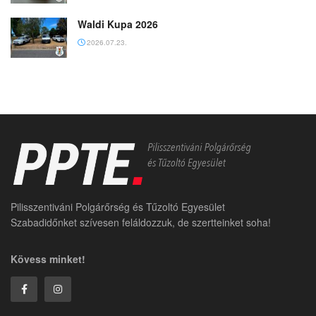
Waldi Kupa 2026
2026.07.23.
Pilisszentiváni Polgárőrség és Tűzoltó Egyesület
Szabadidőnket szívesen feláldozzuk, de szertteinket soha!
Kövess minket!