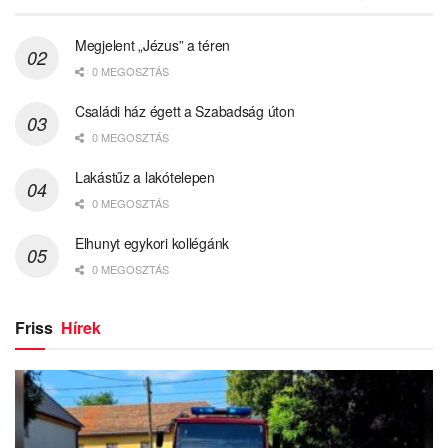
Megjelent „Jézus” a téren
0 MEGOSZTÁS
Családi ház égett a Szabadság úton
0 MEGOSZTÁS
Lakástűz a lakótelepen
0 MEGOSZTÁS
Elhunyt egykori kollégánk
0 MEGOSZTÁS
Friss
Hírek