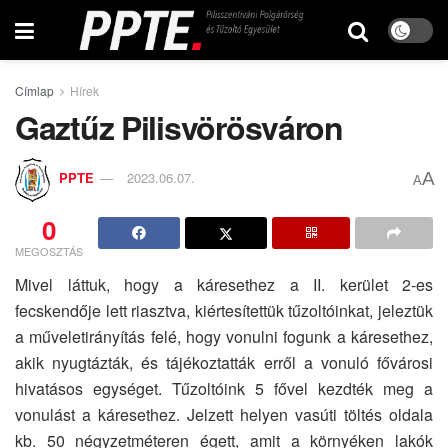
Címlap
Hírek
Gaztűz Pilisvörösváron
A
PPTE
2023.06.07.
A
0
MEGOSZTÁS
Mivel láttuk, hogy a káresethez a II. kerület 2-es
fecskendője lett riasztva, kiértesítettük tűzoltóinkat, jeleztük
a műveletirányítás felé, hogy vonulni fogunk a káresethez,
akik nyugtázták, és tájékoztatták erről a vonuló fővárosi
hivatásos egységet. Tűzoltóink 5 fővel kezdték meg a
vonulást a káresethez. Jelzett helyen vasúti töltés oldala
kb. 50 négyzetméteren égett, amit a környéken lakók