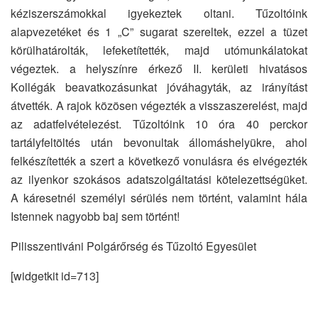
kéziszerszámokkal igyekeztek oltani. Tűzoltóink
alapvezetéket és 1 „C” sugarat szereltek, ezzel a tüzet
körülhatárolták, lefeketítették, majd utómunkálatokat
végeztek. a helyszínre érkező II. kerületi hivatásos
Kollégák beavatkozásunkat jóváhagyták, az irányítást
átvették. A rajok közösen végezték a visszaszerelést, majd
az adatfelvételezést. Tűzoltóink 10 óra 40 perckor
tartályfeltöltés után bevonultak állomáshelyükre, ahol
felkészítették a szert a következő vonulásra és elvégezték
az ilyenkor szokásos adatszolgáltatási kötelezettségüket.
A káresetnél személyi sérülés nem történt, valamint hála
Istennek nagyobb baj sem történt!
Pilisszentiváni Polgárőrség és Tűzoltó Egyesület
[widgetkit id=713]