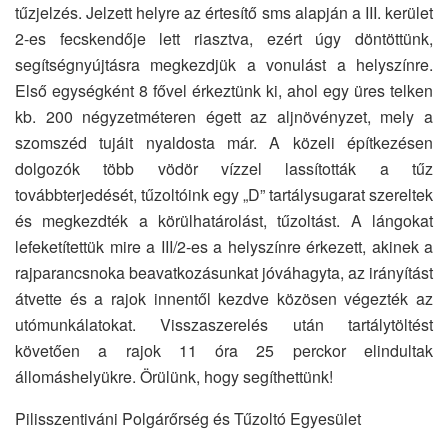
tűzjelzés. Jelzett helyre az értesítő sms alapján a III. kerület
2-es fecskendője lett riasztva, ezért úgy döntöttünk,
segítségnyújtásra megkezdjük a vonulást a helyszínre.
Első egységként 8 fővel érkeztünk ki, ahol egy üres telken
kb. 200 négyzetméteren égett az aljnövényzet, mely a
szomszéd tujáit nyaldosta már. A közeli építkezésen
dolgozók több vödör vízzel lassították a tűz
továbbterjedését, tűzoltóink egy „D” tartálysugarat szereltek
és megkezdték a körülhatárolást, tűzoltást. A lángokat
lefeketítettük mire a III/2-es a helyszínre érkezett, akinek a
rajparancsnoka beavatkozásunkat jóváhagyta, az irányítást
átvette és a rajok innentől kezdve közösen végezték az
utómunkálatokat. Visszaszerelés után tartálytöltést
követően a rajok 11 óra 25 perckor elindultak
állomáshelyükre. Örülünk, hogy segíthettünk!
Pilisszentiváni Polgárőrség és Tűzoltó Egyesület