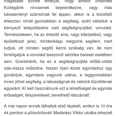
magasabb szintre emeljük, hogy amikor önkéntes
Kollégáink nincsenek bejelentkezve, vagy más
káreseményt számolnak fel éppen, akkor is a közelből
érkezzen minél gyorsabban a segítség, ezért vállaltuk a
környező településekre való segítségnyújtást, vonulást.
Természetesen, ha az értesítő sms, nagy kiterjedésű, vagy
épülettüzet jelez, mindenképp megyünk segíteni, mert
tudjuk, ott minden segítő kézre szükség van, de nem
fontolgatjuk a vonulást beszorult sérültes baleset esetében
sem. Szeretnénk, ha ez a segítségnyújtás előbb-utóbb
oda-vissza működne, hiszen ilyen közel egymáshoz úgy
gondoljuk, egymásra vagyunk utalva, a leggyorsabban
innen jöhet segítség, a lakosságnak és nekünk tűzoltóknak
egyaránt. Ki kell használnunk ezt a lehetőséget és egymás
erősségeit, felszereléseit, bevethető létszámát!
A mai napon ennek láthattuk első lépését, amikor is 10 óra
44 perckor a pilisvörösvári Madarász Viktor utcába érkezett