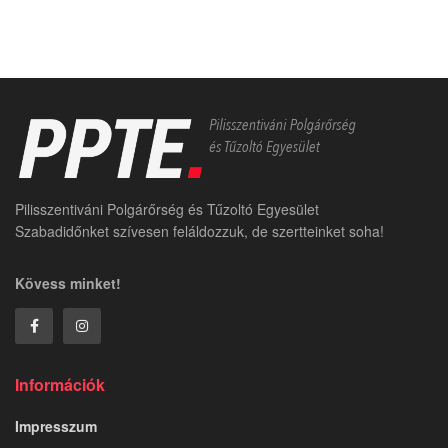
Pilisszentiváni Polgárőrség és Tűzoltó Egyesület
Szabadidőnket szívesen feláldozzuk, de szertteinket soha!
Kövess minket!
Információk
Impresszum