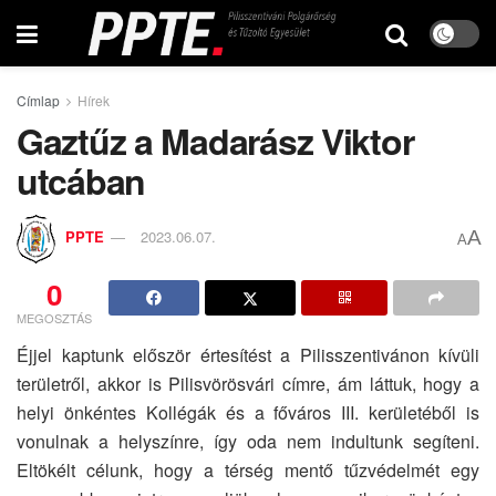
Címlap
Hírek
Gaztűz a Madarász Viktor
utcában
A
PPTE
2023.06.07.
A
0
MEGOSZTÁS
Éjjel kaptunk először értesítést a Pilisszentivánon kívüli
területről, akkor is Pilisvörösvári címre, ám láttuk, hogy a
helyi önkéntes Kollégák és a főváros III. kerületéből is
vonulnak a helyszínre, így oda nem indultunk segíteni.
Eltökélt célunk, hogy a térség mentő tűzvédelmét egy