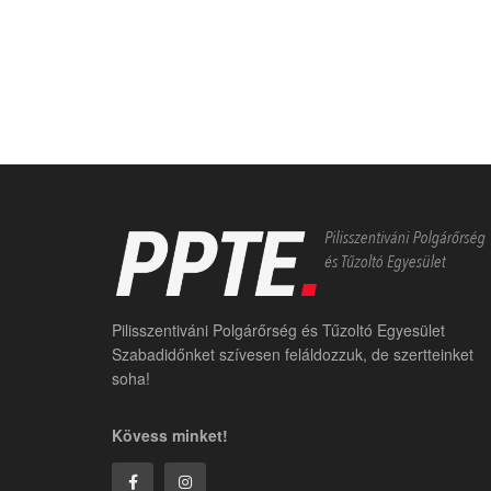
Pilisszentiváni Polgárőrség és Tűzoltó Egyesület
Szabadidőnket szívesen feláldozzuk, de szertteinket
soha!
Kövess minket!