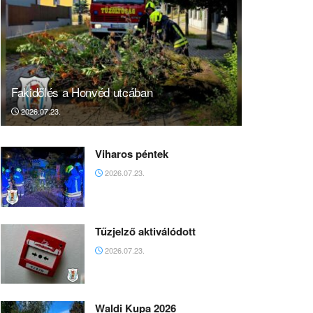
Fakidőlés a Honvéd utcában
2026.07.23.
Viharos péntek
2026.07.23.
Tűzjelző aktiválódott
2026.07.23.
Waldi Kupa 2026