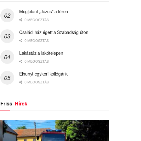
Megjelent „Jézus” a téren
0 MEGOSZTÁS
Családi ház égett a Szabadság úton
0 MEGOSZTÁS
Lakástűz a lakótelepen
0 MEGOSZTÁS
Elhunyt egykori kollégánk
0 MEGOSZTÁS
Friss
Hírek