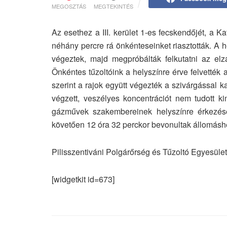
MEGOSZTÁS
MEGTEKINTÉS
Az esethez a III. kerület 1-es fecskendőjét, a 
néhány percre rá önkénteseinket riasztották. A hel
végeztek, majd megpróbálták felkutatni az elzá
Önkéntes tűzoltóink a helyszínre érve felvették 
szerint a rajok együtt végezték a szivárgással
végzett, veszélyes koncentrációt nem tudott ki
gázművek szakembereinek helyszínre érkezéséig
követően 12 óra 32 perckor bevonultak állomáshe
Pilisszentiváni Polgárőrség és Tűzoltó Egyesüle
[widgetkit id=673]