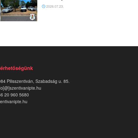
2026.07.23.
lérhetőségünk
84 Pilisszentiván, Szabadság u. 85.
fo[@]szentivanipte.hu
36 20 960 5680
entivanipte.hu