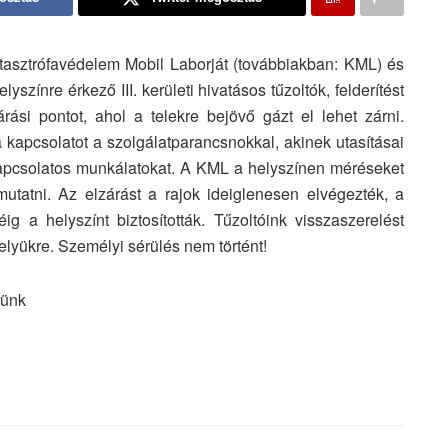
Katasztrófavédelem Mobil Laborját (továbbiakban: KML) és
yszínre érkező III. kerületi hivatásos tűzoltók, felderítést
rási pontot, ahol a telekre bejövő gázt el lehet zárni.
a kapcsolatot a szolgálatparancsnokkal, akinek utasításai
 kapcsolatos munkálatokat. A KML a helyszínen méréseket
mutatni. Az elzárást a rajok ideiglenesen elvégezték, a
 a helyszínt biztosították. Tűzoltóink visszaszerelést
lyükre. Személyi sérülés nem történt!
tünk