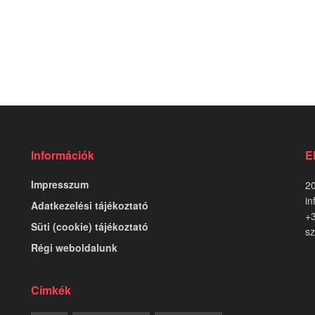
Információk
E
Impresszum
20
in
Adatkezelési tájékoztató
+
Süti (cookie) tájékoztató
sz
Régi weboldalunk
Címkék