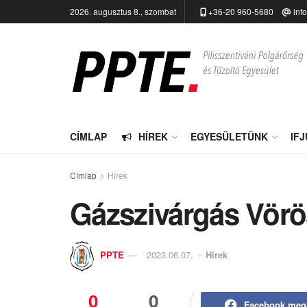
2026. augusztus 8., szombat
+36-20 960-5680
inf
CÍMLAP
HÍREK
EGYESÜLETÜNK
IF
Címlap
Hírek
Gázszivárgás Vör
PPTE
2023.06.07.
--
Hírek
0
0
Facebook meg