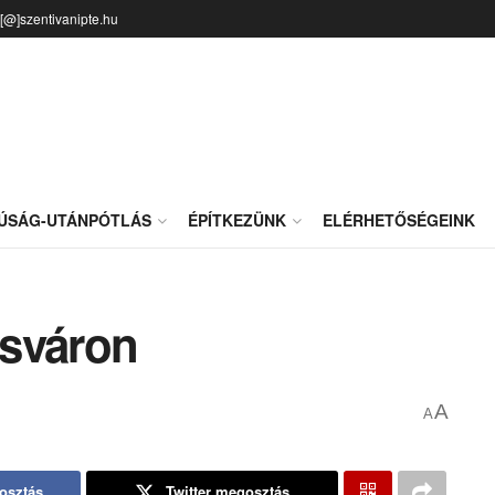
o[@]szentivanipte.hu
JÚSÁG-UTÁNPÓTLÁS
ÉPÍTKEZÜNK
ELÉRHETŐSÉGEINK
ösváron
A
A
osztás
Twitter megosztás