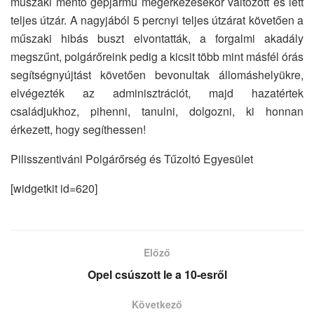
műszaki mentő gépjármű megérkezésekor változott és lett
teljes útzár. A nagyjából 5 percnyi teljes útzárat követően a
műszaki hibás buszt elvontatták, a forgalmi akadály
megszűnt, polgárőreink pedig a kicsit több mint másfél órás
segítségnyújtást követően bevonultak állomáshelyükre,
elvégezték az adminisztrációt, majd hazatértek
családjukhoz, pihenni, tanulni, dolgozni, ki honnan
érkezett, hogy segíthessen!
Pilisszentiváni Polgárőrség és Tűzoltó Egyesület
[widgetkit id=620]
Előző
Opel csúszott le a 10-esről
Következő