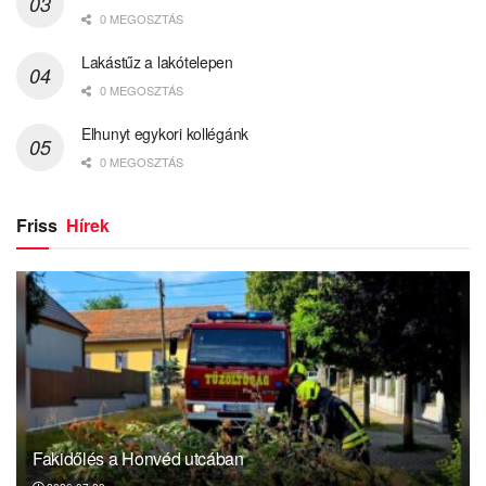
0 MEGOSZTÁS
Lakástűz a lakótelepen
0 MEGOSZTÁS
Elhunyt egykori kollégánk
0 MEGOSZTÁS
Friss
Hírek
Fakidőlés a Honvéd utcában