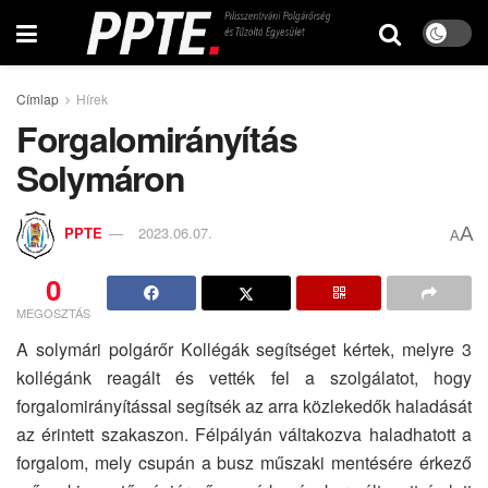
Címlap
Hírek
Forgalomirányítás
Solymáron
A
PPTE
2023.06.07.
A
0
MEGOSZTÁS
A solymári polgárőr Kollégák segítséget kértek, melyre 3
kollégánk reagált és vették fel a szolgálatot, hogy
forgalomirányítással segítsék az arra közlekedők haladását
az érintett szakaszon. Félpályán váltakozva haladhatott a
forgalom, mely csupán a busz műszaki mentésére érkező