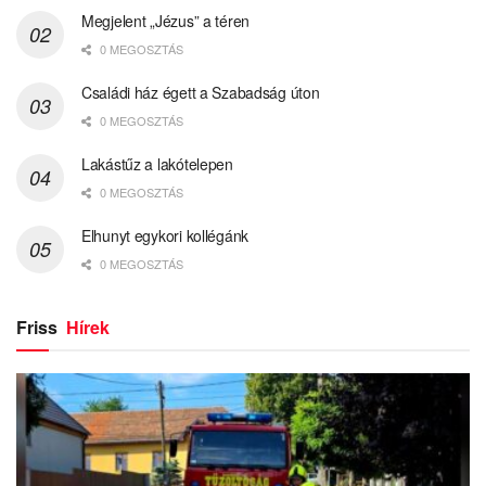
Megjelent „Jézus” a téren
0 MEGOSZTÁS
Családi ház égett a Szabadság úton
0 MEGOSZTÁS
Lakástűz a lakótelepen
0 MEGOSZTÁS
Elhunyt egykori kollégánk
0 MEGOSZTÁS
Friss
Hírek