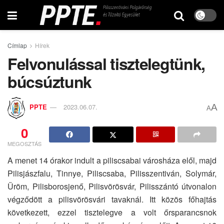
Címlap
Hírek
Felvonulással tisztelegtünk,
búcsúztunk
A
PPTE
2023.06.07.
A
0
MEGOSZTÁS
A menet 14 órakor indult a piliscsabai városháza elől, majd
Pilisjászfalu, Tinnye, Piliscsaba, Pilisszentiván, Solymár,
Üröm, Pilisborosjenő, Pilisvörösvár, Pilisszántó útvonalon
végződött a pilisvörösvári tavaknál. Itt közös főhajtás
következett, ezzel tisztelegve a volt őrsparancsnok