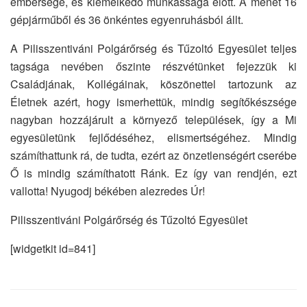
embersége, és kiemelkedő munkássága előtt. A menet 16
gépjárműből és 36 önkéntes egyenruhásból állt.
A Pilisszentiváni Polgárőrség és Tűzoltó Egyesület teljes
tagsága nevében őszinte részvétünket fejezzük ki
Családjának, Kollégáinak, köszönettel tartozunk az
Életnek azért, hogy ismerhettük, mindig segítőkészsége
nagyban hozzájárult a környező települések, így a Mi
egyesületünk fejlődéséhez, elismertségéhez. Mindig
számíthattunk rá, de tudta, ezért az önzetlenségért cserébe
Ő is mindig számíthatott Ránk. Ez így van rendjén, ezt
vallotta! Nyugodj békében alezredes Úr!
Pilisszentiváni Polgárőrség és Tűzoltó Egyesület
[widgetkit id=841]