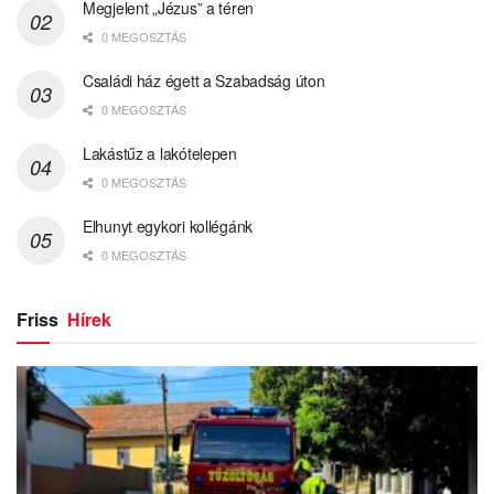
Megjelent „Jézus” a téren
0 MEGOSZTÁS
Családi ház égett a Szabadság úton
0 MEGOSZTÁS
Lakástűz a lakótelepen
0 MEGOSZTÁS
Elhunyt egykori kollégánk
0 MEGOSZTÁS
Friss
Hírek