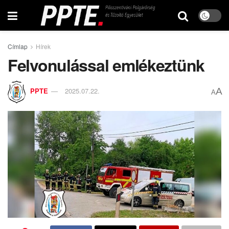
Címlap
Hírek
Felvonulással emlékeztünk
A
PPTE
2025.07.22.
A