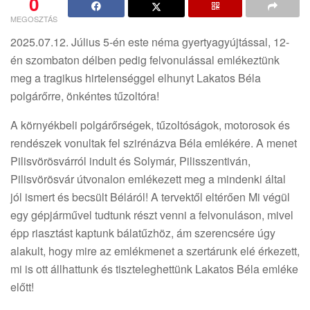
0
MEGOSZTÁS
2025.07.12. Július 5-én este néma gyertyagyújtással, 12-
én szombaton délben pedig felvonulással emlékeztünk
meg a tragikus hirtelenséggel elhunyt Lakatos Béla
polgárőrre, önkéntes tűzoltóra!
A környékbeli polgárőrségek, tűzoltóságok, motorosok és
rendészek vonultak fel szirénázva Béla emlékére. A menet
Pilisvörösvárról indult és Solymár, Pilisszentiván,
Pilisvörösvár útvonalon emlékezett meg a mindenki által
jól ismert és becsült Béláról! A tervektől eltérően Mi végül
egy gépjárművel tudtunk részt venni a felvonuláson, mivel
épp riasztást kaptunk bálatűzhöz, ám szerencsére úgy
alakult, hogy mire az emlékmenet a szertárunk elé érkezett,
mi is ott állhattunk és tiszteleghettünk Lakatos Béla emléke
előtt!