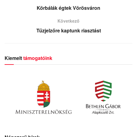
Körbálák égtek Vörösváron
Következő
Tűzjelzőre kaptunk riasztást
Kiemelt
támogatóink
Népszerű hírek