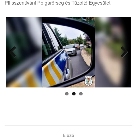
Pilisszentiváni Polgárőrség és Tűzoltó Egyesület
Previ
Next
ous
Előző