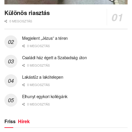
Különös riasztás
0 MEGOSZTÁS
Megjelent „Jézus” a téren
0 MEGOSZTÁS
Családi ház égett a Szabadság úton
0 MEGOSZTÁS
Lakástűz a lakótelepen
0 MEGOSZTÁS
Elhunyt egykori kollégánk
0 MEGOSZTÁS
Friss
Hírek