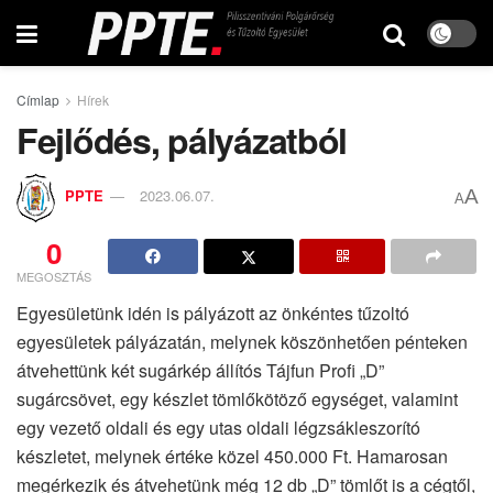
Címlap
Hírek
Fejlődés, pályázatból
A
PPTE
2023.06.07.
A
0
MEGOSZTÁS
Egyesületünk idén is pályázott az önkéntes tűzoltó
egyesületek pályázatán, melynek köszönhetően pénteken
átvehettünk két sugárkép állítós Tájfun Profi „D”
sugárcsövet, egy készlet tömlőkötöző egységet, valamint
egy vezető oldali és egy utas oldali légzsákleszorító
készletet, melynek értéke közel 450.000 Ft. Hamarosan
megérkezik és átvehetünk még 12 db „D” tömlőt is a cégtől,