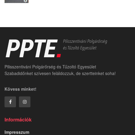
Pilisszentiváni Polgárőrség és Tűzoltó Egyesület
Szabadidőnket szívesen feláldozzuk, de szertteinket soha!
Kövess minket!
Információk
Impresszum