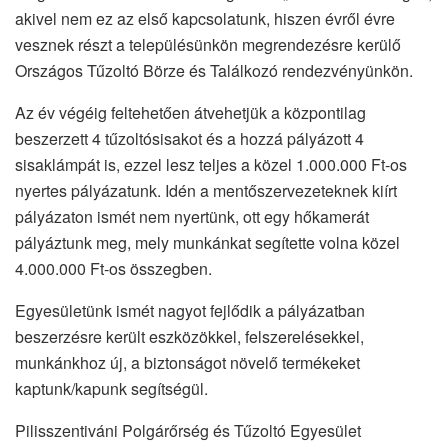
akivel nem ez az első kapcsolatunk, hiszen évről évre
vesznek részt a településünkön megrendezésre kerülő
Országos Tűzoltó Börze és Találkozó rendezvényünkön.
Az év végéig feltehetően átvehetjük a központilag
beszerzett 4 tűzoltósisakot és a hozzá pályázott 4
sisaklámpát is, ezzel lesz teljes a közel 1.000.000 Ft-os
nyertes pályázatunk. Idén a mentőszervezeteknek kiírt
pályázaton ismét nem nyertünk, ott egy hőkamerát
pályáztunk meg, mely munkánkat segítette volna közel
4.000.000 Ft-os összegben.
Egyesületünk ismét nagyot fejlődik a pályázatban
beszerzésre került eszközökkel, felszerelésekkel,
munkánkhoz új, a biztonságot növelő termékeket
kaptunk/kapunk segítségül.
Pilisszentiváni Polgárőrség és Tűzoltó Egyesület