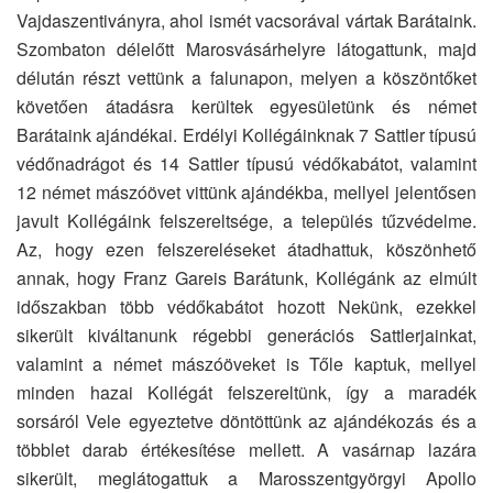
Vajdaszentiványra, ahol ismét vacsorával vártak Barátaink.
Szombaton délelőtt Marosvásárhelyre látogattunk, majd
délután részt vettünk a falunapon, melyen a köszöntőket
követően átadásra kerültek egyesületünk és német
Barátaink ajándékai. Erdélyi Kollégáinknak 7 Sattler típusú
védőnadrágot és 14 Sattler típusú védőkabátot, valamint
12 német mászóövet vittünk ajándékba, mellyel jelentősen
javult Kollégáink felszereltsége, a település tűzvédelme.
Az, hogy ezen felszereléseket átadhattuk, köszönhető
annak, hogy Franz Gareis Barátunk, Kollégánk az elmúlt
időszakban több védőkabátot hozott Nekünk, ezekkel
sikerült kiváltanunk régebbi generációs Sattlerjainkat,
valamint a német mászóöveket is Tőle kaptuk, mellyel
minden hazai Kollégát felszereltünk, így a maradék
sorsáról Vele egyeztetve döntöttünk az ajándékozás és a
többlet darab értékesítése mellett. A vasárnap lazára
sikerült, meglátogattuk a Marosszentgyörgyi Apollo