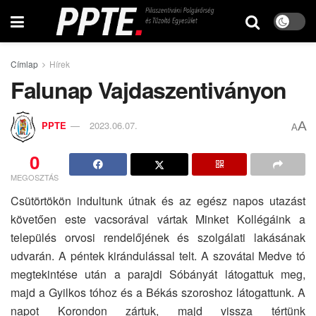
Címlap
Hírek
Falunap Vajdaszentiványon
A
PPTE
2023.06.07.
A
0
MEGOSZTÁS
Csütörtökön indultunk útnak és az egész napos utazást
követően este vacsorával vártak Minket Kollégáink a
település orvosi rendelőjének és szolgálati lakásának
udvarán. A péntek kirándulással telt. A szovátai Medve tó
megtekintése után a parajdi Sóbányát látogattuk meg,
majd a Gyilkos tóhoz és a Békás szoroshoz látogattunk. A
napot Korondon zártuk, majd vissza tértünk