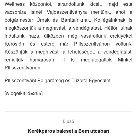
Wellness központot, strandoltunk kicsit, majd este
vacsorára ismét Vajdaszentiványra mentünk, ahol a
polgármester Úrnak és Barátainknak, Kollégáinknak is
megköszöntük a meghívást, a vendéglátást. Hétfőn útnak
indultunk haza, útközben még vásároltunk ereklyéket
Kőrösfőn és estére már Pilisszentivánon voltunk.
Köszönjük a meghívást, a lehetőséget, a vendéglátást,
reméljük hamarosan Ti is meglátogattok Minket
Pilisszentivánon!
Pilisszentiváni Polgárőrség és Tűzoltó Egyesület
[widgetkit id=255]
Előző
Kerékpáros baleset a Bem utcában