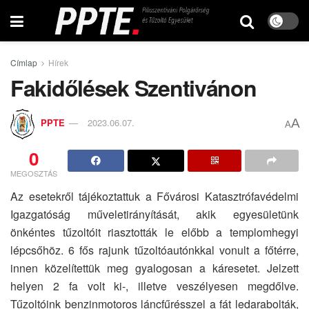
Címlap
Hírek
Fakidőlések Szentivánon
A
PPTE
2023.06.07.
A
0
MEGOSZTÁS
Az esetekről tájékoztattuk a Fővárosi Katasztrófavédelmi
Igazgatóság műveletirányítását, akik egyesületünk
önkéntes tűzoltóit riasztották le előbb a templomhegyi
lépcsőhöz. 6 fős rajunk tűzoltóautónkkal vonult a főtérre,
innen közelítettük meg gyalogosan a káresetet. Jelzett
helyen 2 fa volt ki-, illetve veszélyesen megdőlve.
Tűzoltóink benzinmotoros láncfűrésszel a fát ledarabolták,