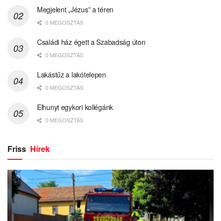
Megjelent „Jézus” a téren
0 MEGOSZTÁS
Családi ház égett a Szabadság úton
0 MEGOSZTÁS
Lakástűz a lakótelepen
0 MEGOSZTÁS
Elhunyt egykori kollégánk
0 MEGOSZTÁS
Friss
Hírek