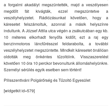
a forgalmi akadályt megszüntették, majd a veszélyesen
megdőlt fát kivágták, ezzel megszüntetve a
veszélyhelyzetet. Rádiózásunkat követően, hogy a
káresetet felszámoltuk, azonnal a másik helyszínre
indultunk. A József Attila utca végén a zsákutcában egy kb.
10 méteres elkorhadt fenyőfa kidőlt, ezt a raj egy
benzinmotoros láncfűrésszel feldarabolta, a további
veszélyhelyzetet megszüntette. Mindkét káresetet önállóan
oldották meg önkéntes tűzoltóink. Visszaszerelést
követően 10 óra 10 perckor bevonultunk állomáshelyünkre.
Személyi sérülés egyik esetben sem történt!
Pilisszentiváni Polgárőrség és Tűzoltó Egyesület
[widgetkit id=579]