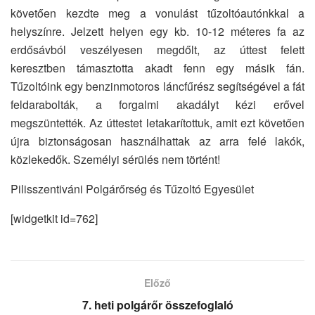
követően kezdte meg a vonulást tűzoltóautónkkal a
helyszínre. Jelzett helyen egy kb. 10-12 méteres fa az
erdősávból veszélyesen megdőlt, az úttest felett
keresztben támasztotta akadt fenn egy másik fán.
Tűzoltóink egy benzinmotoros láncfűrész segítségével a fát
feldarabolták, a forgalmi akadályt kézi erővel
megszüntették. Az úttestet letakarítottuk, amit ezt követően
újra biztonságosan használhattak az arra felé lakók,
közlekedők. Személyi sérülés nem történt!
Pilisszentiváni Polgárőrség és Tűzoltó Egyesület
[widgetkit id=762]
Előző
7. heti polgárőr összefoglaló