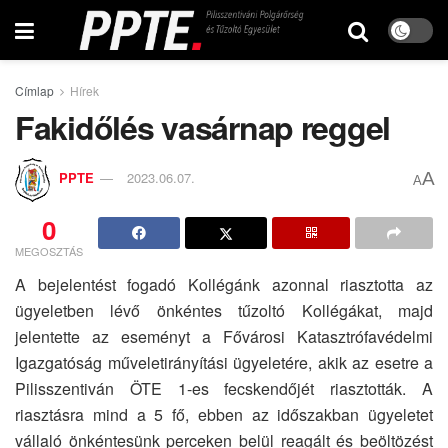
Címlap
Hírek
Fakidőlés vasárnap reggel
A
PPTE
2023.06.07.
A
0
MEGOSZTÁS
A bejelentést fogadó Kollégánk azonnal riasztotta az
ügyeletben lévő önkéntes tűzoltó Kollégákat, majd
jelentette az eseményt a Fővárosi Katasztrófavédelmi
Igazgatóság műveletirányítási ügyeletére, akik az esetre a
Pilisszentiván ÖTE 1-es fecskendőjét riasztották. A
riasztásra mind a 5 fő, ebben az időszakban ügyeletet
vállaló önkéntesünk perceken belül reagált és beöltözést