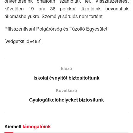
önkénteseink önállóan számolták fel. Visszaszerelést
követően 19 óra 36 perckor tűzoltóink bevonultak
állomáshelyükre. Személyi sérülés nem történt!
Pilisszentiváni Polgárőrség és Tűzoltó Egyesület
[widgetkit id=462]
Előző
Iskolai évnyitót biztosítottunk
Következő
Gyalogátkelőhelyeket biztosítunk
Kiemelt
támogatóink