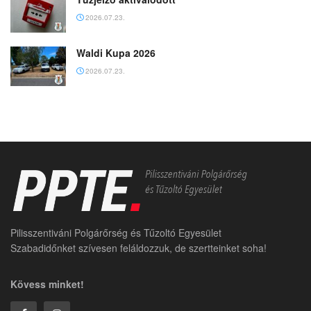
2026.07.23.
Waldi Kupa 2026
2026.07.23.
Pilisszentiváni Polgárőrség és Tűzoltó Egyesület
Szabadidőnket szívesen feláldozzuk, de szertteinket soha!
Kövess minket!