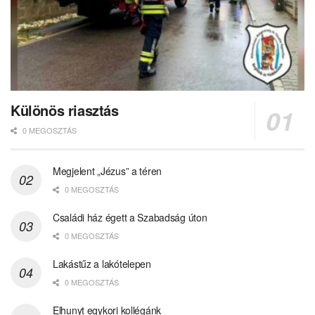
Különös riasztás
0 MEGOSZTÁS
Megjelent „Jézus” a téren
0 MEGOSZTÁS
Családi ház égett a Szabadság úton
0 MEGOSZTÁS
Lakástűz a lakótelepen
0 MEGOSZTÁS
Elhunyt egykori kollégánk