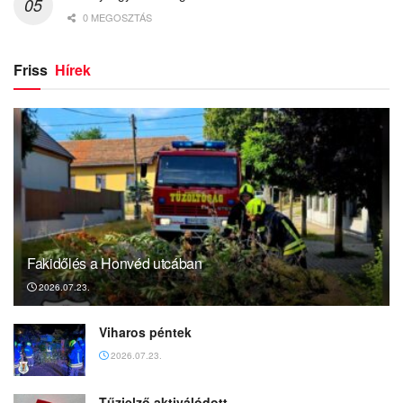
0 MEGOSZTÁS
Friss
Hírek
Fakidőlés a Honvéd utcában
2026.07.23.
Viharos péntek
2026.07.23.
Tűzjelző aktiválódott