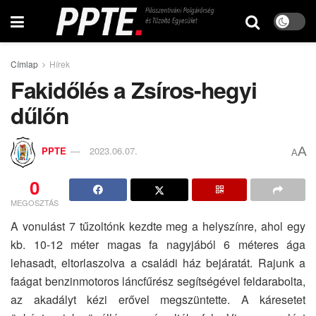
Címlap
Hírek
Fakidőlés a Zsíros-hegyi
dűlőn
A
PPTE
2023.06.07.
A
0
MEGOSZTÁS
A vonulást 7 tűzoltónk kezdte meg a helyszínre, ahol egy
kb. 10-12 méter magas fa nagyjából 6 méteres ága
lehasadt, eltorlaszolva a családi ház bejáratát. Rajunk a
faágat benzinmotoros láncfűrész segítségével feldarabolta,
az akadályt kézi erővel megszüntette. A káresetet