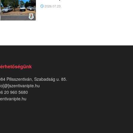
2026.07.23.
lérhetőségünk
84 Pilisszentiván, Szabadság u. 85.
fo[@]szentivanipte.hu
36 20 960 5680
entivanipte.hu