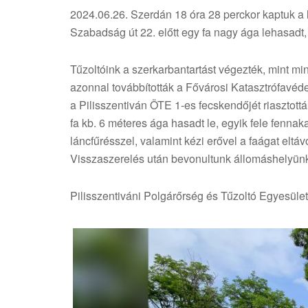
2024.06.26. Szerdán 18 óra 28 perckor kaptuk a l
Szabadság út 22. előtt egy fa nagy ága lehasadt, 
Tűzoltóink a szerkarbantartást végezték, mint mi
azonnal továbbították a Fővárosi Katasztrófavéde
a Pilisszentiván ÖTE 1-es fecskendőjét riasztottá
fa kb. 6 méteres ága hasadt le, egyik fele fennak
láncfűrésszel, valamint kézi erővel a faágat eltáv
Visszaszerelés után bevonultunk állomáshelyünkr
Pilisszentiváni Polgárőrség és Tűzoltó Egyesület