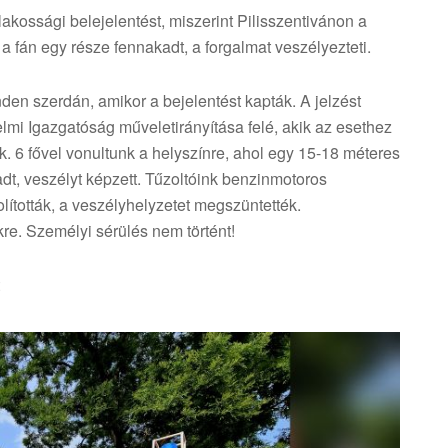
akossági belejelentést, miszerint Pilisszentivánon a
a fán egy része fennakadt, a forgalmat veszélyezteti.
nden szerdán, amikor a bejelentést kapták. A jelzést
lmi Igazgatóság műveletirányítása felé, akik az esethez
k. 6 fővel vonultunk a helyszínre, ahol egy 15-18 méteres
adt, veszélyt képzett. Tűzoltóink benzinmotoros
olították, a veszélyhelyzetet megszüntették.
e. Személyi sérülés nem történt!