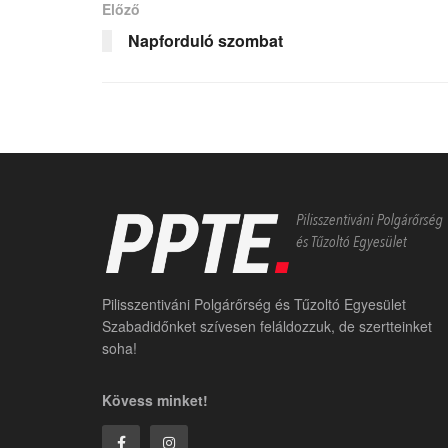
Előző
Napforduló szombat
Pilisszentiváni Polgárőrség és Tűzoltó Egyesület
Szabadidőnket szívesen feláldozzuk, de szertteinket
soha!
Kövess minket!