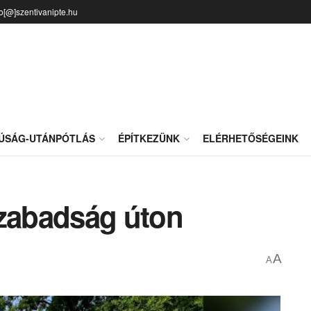
fo[@]szentivanipte.hu
JÚSÁG-UTÁNPÓTLÁS
ÉPÍTKEZÜNK
ELÉRHETŐSÉGEINK
Szabadság úton
A
A