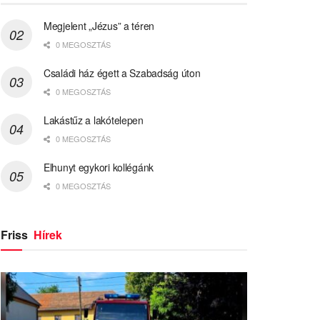
Megjelent „Jézus” a téren
0 MEGOSZTÁS
Családi ház égett a Szabadság úton
0 MEGOSZTÁS
Lakástűz a lakótelepen
0 MEGOSZTÁS
Elhunyt egykori kollégánk
0 MEGOSZTÁS
Friss
Hírek