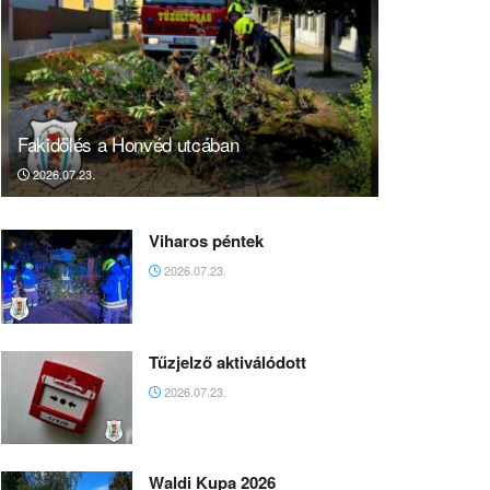
Fakidőlés a Honvéd utcában
2026.07.23.
Viharos péntek
2026.07.23.
Tűzjelző aktiválódott
2026.07.23.
Waldi Kupa 2026