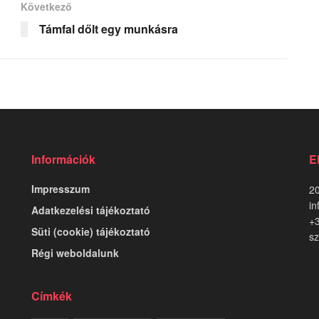
Következő
Támfal dőlt egy munkásra
Információk
E
Impresszum
20
in
Adatkezelési tájékoztató
+
Süti (cookie) tájékoztató
sz
Régi weboldalunk
Címkék