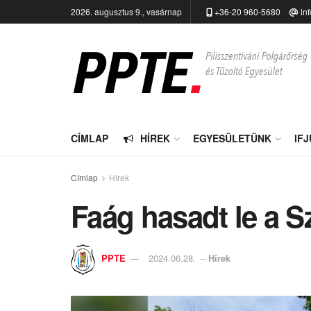
2026. augusztus 9., vasárnap
+36-20 960-5680
in
CÍMLAP
HÍREK
EGYESÜLETÜNK
IF
Címlap
Hírek
Faág hasadt le a 
PPTE
2024.06.28.
--
Hírek