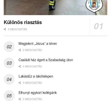
Különös riasztás
0 MEGOSZTÁS
Megjelent „Jézus” a téren
0 MEGOSZTÁS
Családi ház égett a Szabadság úton
0 MEGOSZTÁS
Lakástűz a lakótelepen
0 MEGOSZTÁS
Elhunyt egykori kollégánk
0 MEGOSZTÁS