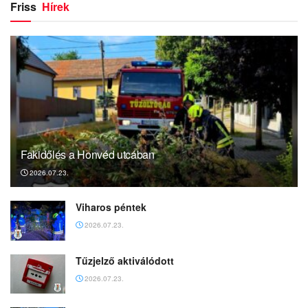
Friss
Hírek
Fakidőlés a Honvéd utcában
2026.07.23.
Viharos péntek
2026.07.23.
Tűzjelző aktiválódott
2026.07.23.