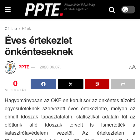
Címlap
Hírek
Éves értekezlet
önkénteseknek
A
PPTE
2023.06.07.
A
0
MEGOSZTÁS
Hagyományosan az OKF-en került sor az önkéntes tűzoltó
egyesületeknek szervezett éves értekezletre, melyen az
elmúlt időszak tapasztalatain, statisztikai adatain túl az
előttünk álló időszak terveit is ismertették a
katasztrófavédelem vezetői. Az értekezleten a