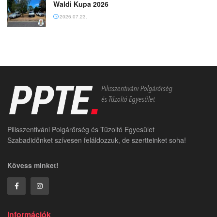
Waldi Kupa 2026
2026.07.23.
Pilisszentiváni Polgárőrség és Tűzoltó Egyesület
Szabadidőnket szívesen feláldozzuk, de szertteinket soha!
Kövess minket!
Információk