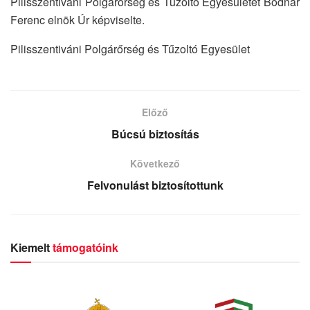
Pilisszentiváni Polgárőrség és Tűzoltó Egyesületet Bodnár
Ferenc elnök Úr képviselte.
Pilisszentiváni Polgárőrség és Tűzoltó Egyesület
Előző
Búcsú biztosítás
Következő
Felvonulást biztosítottunk
Kiemelt
támogatóink