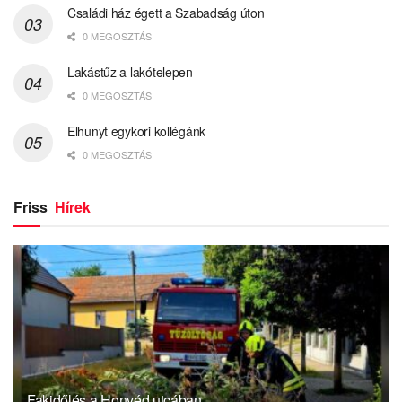
Családi ház égett a Szabadság úton
0 MEGOSZTÁS
Lakástűz a lakótelepen
0 MEGOSZTÁS
Elhunyt egykori kollégánk
0 MEGOSZTÁS
Friss
Hírek
Fakidőlés a Honvéd utcában