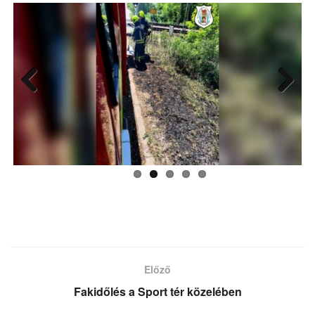
Previ
Next
ous
Előző
Fakidőlés a Sport tér közelében