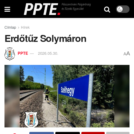
Címlap
Hírek
Erdőtűz Solymáron
A
PPTE
2026.05.30.
A