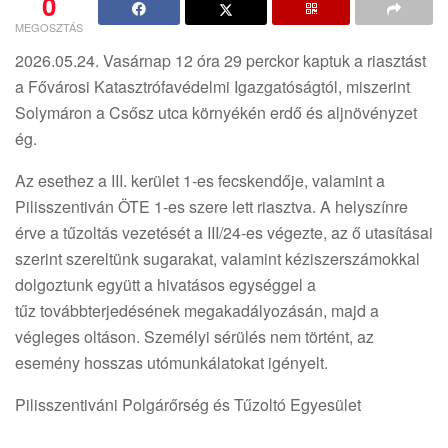
0
MEGOSZTÁS
2026.05.24. Vasárnap 12 óra 29 perckor kaptuk a riasztást
a Fővárosi Katasztrófavédelmi Igazgatóságtól, miszerint
Solymáron a Csősz utca környékén erdő és aljnövényzet
ég.
Az esethez a III. kerület 1-es fecskendője, valamint a
Pilisszentiván ÖTE 1-es szere lett riasztva. A helyszínre
érve a tűzoltás vezetését a III/24-es végezte, az ő utasításai
szerint szereltünk sugarakat, valamint kéziszerszámokkal
dolgoztunk együtt a hivatásos egységgel a
tűz továbbterjedésének megakadályozásán, majd a
végleges oltáson. Személyi sérülés nem történt, az
esemény hosszas utómunkálatokat igényelt.
Pilisszentiváni Polgárőrség és Tűzoltó Egyesület