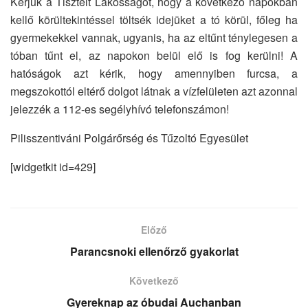
Kérjük a Tisztelt Lakosságot, hogy a következő napokban
kellő körültekintéssel töltsék idejüket a tó körül, főleg ha
gyermekekkel vannak, ugyanis, ha az eltűnt ténylegesen a
tóban tűnt el, az napokon belül elő is fog kerülni! A
hatóságok azt kérik, hogy amennyiben furcsa, a
megszokottól eltérő dolgot látnak a vízfelületen azt azonnal
jelezzék a 112-es segélyhívó telefonszámon!
Pilisszentiváni Polgárőrség és Tűzoltó Egyesület
[widgetkit id=429]
Előző
Parancsnoki ellenőrző gyakorlat
Következő
Gyereknap az óbudai Auchanban