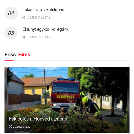
Lakástűz a lakótelepen
0 MEGOSZTÁS
Elhunyt egykori kollégánk
0 MEGOSZTÁS
Friss
Hírek
Fakidőlés a Honvéd utcában
2026.07.23.