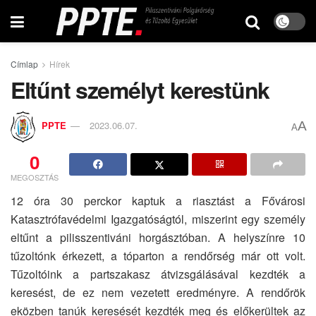
Címlap
Hírek
Eltűnt személyt kerestünk
A
PPTE
2023.06.07.
A
0
MEGOSZTÁS
12 óra 30 perckor kaptuk a riasztást a Fővárosi
Katasztrófavédelmi Igazgatóságtól, miszerint egy személy
eltűnt a pilisszentiváni horgásztóban. A helyszínre 10
tűzoltónk érkezett, a tóparton a rendőrség már ott volt.
Tűzoltóink a partszakasz átvizsgálásával kezdték a
keresést, de ez nem vezetett eredményre. A rendőrök
eközben tanúk keresését kezdték meg és előkerültek az