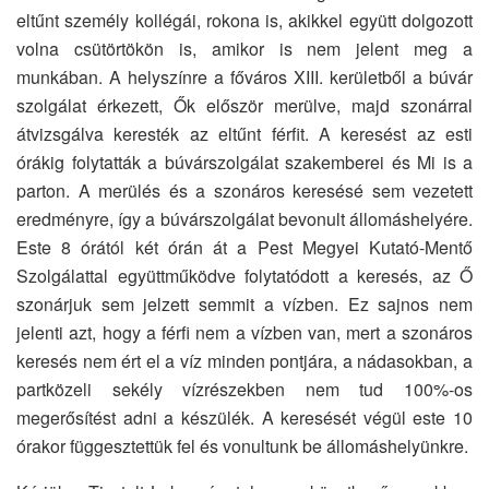
eltűnt személy kollégái, rokona is, akikkel együtt dolgozott
volna csütörtökön is, amikor is nem jelent meg a
munkában. A helyszínre a főváros XIII. kerületből a búvár
szolgálat érkezett, Ők először merülve, majd szonárral
átvizsgálva keresték az eltűnt férfit. A keresést az esti
órákig folytatták a búvárszolgálat szakemberei és Mi is a
parton. A merülés és a szonáros keresésé sem vezetett
eredményre, így a búvárszolgálat bevonult állomáshelyére.
Este 8 órától két órán át a Pest Megyei Kutató-Mentő
Szolgálattal együttműködve folytatódott a keresés, az Ő
szonárjuk sem jelzett semmit a vízben. Ez sajnos nem
jelenti azt, hogy a férfi nem a vízben van, mert a szonáros
keresés nem ért el a víz minden pontjára, a nádasokban, a
partközeli sekély vízrészekben nem tud 100%-os
megerősítést adni a készülék. A keresését végül este 10
órakor függesztettük fel és vonultunk be állomáshelyünkre.