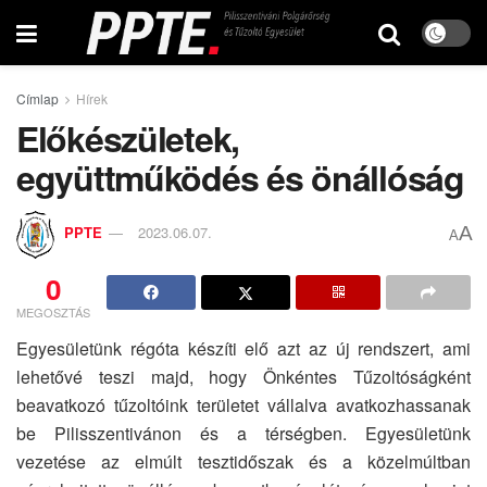
Címlap
Hírek
Előkészületek,
együttműködés és önállóság
A
PPTE
2023.06.07.
A
0
MEGOSZTÁS
Egyesületünk régóta készíti elő azt az új rendszert, ami
lehetővé teszi majd, hogy Önkéntes Tűzoltóságként
beavatkozó tűzoltóink területet vállalva avatkozhassanak
be Pilisszentivánon és a térségben. Egyesületünk
vezetése az elmúlt tesztidőszak és a közelmúltban