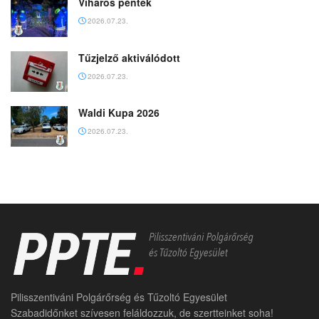
Viharos péntek
2026.07.23.
Tűzjelző aktiválódott
2026.07.23.
Waldi Kupa 2026
2026.07.23.
Pilisszentiváni Polgárőrség és Tűzoltó Egyesület
Szabadidőnket szívesen feláldozzuk, de szertteinket soha!