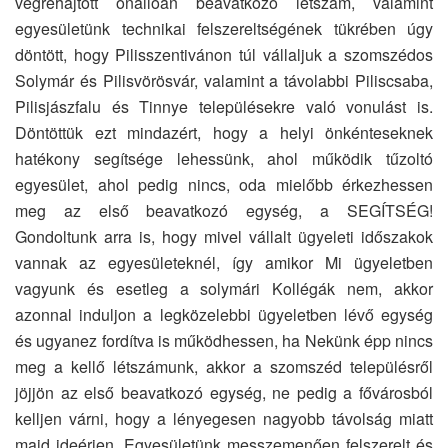
végrehajtott önállóan beavatkozó létszám, valamint
egyesületünk technikai felszereltségének tükrében úgy
döntött, hogy Pilisszentivánon túl vállaljuk a szomszédos
Solymár és Pilisvörösvár, valamint a távolabbi Piliscsaba,
Pilisjászfalu és Tinnye településekre való vonulást is.
Döntöttük ezt mindazért, hogy a helyi önkénteseknek
hatékony segítsége lehessünk, ahol működik tűzoltó
egyesület, ahol pedig nincs, oda mielőbb érkezhessen
meg az első beavatkozó egység, a SEGÍTSÉG!
Gondoltunk arra is, hogy mivel vállalt ügyeleti időszakok
vannak az egyesületeknél, így amikor Mi ügyeletben
vagyunk és esetleg a solymári Kollégák nem, akkor
azonnal induljon a legközelebbi ügyeletben lévő egység
és ugyanez fordítva is működhessen, ha Nekünk épp nincs
meg a kellő létszámunk, akkor a szomszéd településről
jöjjön az első beavatkozó egység, ne pedig a fővárosból
kelljen várni, hogy a lényegesen nagyobb távolság miatt
majd ideérjen. Egyesületünk messzemenően felszerelt és