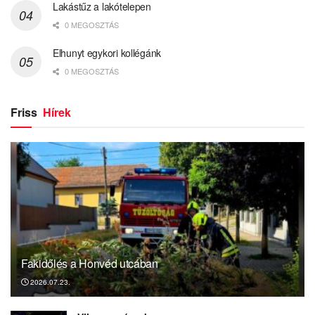
Lakástűz a lakótelepen
0 MEGOSZTÁS
Elhunyt egykori kollégánk
0 MEGOSZTÁS
Friss
Hírek
Fakidőlés a Honvéd utcában
2026.07.23.