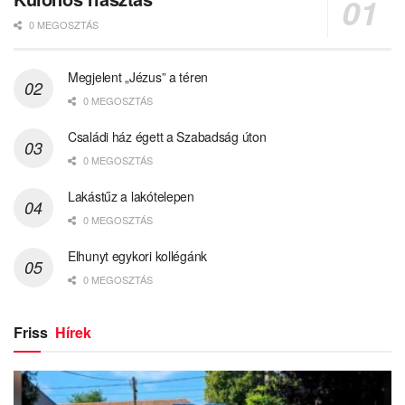
0 MEGOSZTÁS
Megjelent „Jézus” a téren
0 MEGOSZTÁS
Családi ház égett a Szabadság úton
0 MEGOSZTÁS
Lakástűz a lakótelepen
0 MEGOSZTÁS
Elhunyt egykori kollégánk
0 MEGOSZTÁS
Friss
Hírek