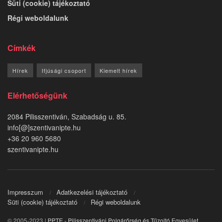
Süti (cookie) tájékoztató
Régi weboldalunk
Címkék
Hírek
Ifjúsági csoport
Kiemelt hírek
Elérhetőségünk
2084 Pilisszentiván, Szabadság u. 85.
info[@]szentivanipte.hu
+36 20 960 5680
szentivanipte.hu
Impresszum
Adatkezelési tájékoztató
Süti (cookie) tájékoztató
Régi weboldalunk
© 2005-2023 |
PPTE - Pilisszentiváni Polgárőrség és Tűzoltó Egyesület
.