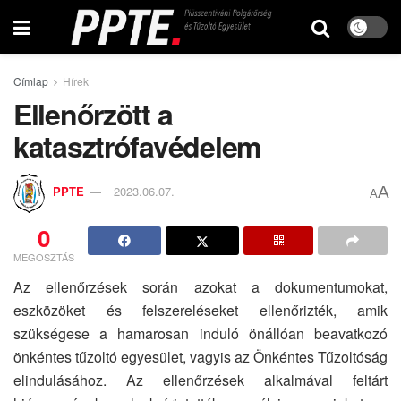
Címlap
Hírek
Ellenőrzött a
katasztrófavédelem
A
PPTE
2023.06.07.
A
0
MEGOSZTÁS
Az ellenőrzések során azokat a dokumentumokat,
eszközöket és felszereléseket ellenőrizték, amik
szükségese a hamarosan induló önállóan beavatkozó
önkéntes tűzoltó egyesület, vagyis az Önkéntes Tűzoltóság
elindulásához. Az ellenőrzések alkalmával feltárt