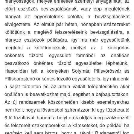
hiányosságok, melyek érintették személyi anyagainkat, az
előírt eszközök bevizsgálásának, vagy épp meglétének
hiányát az egyesületünk pótolta, a bevizsgálásokat
elvégeztette. Az elmúlt pár héten, hónapban százezreket
költöttünk a meglévő felszereléseink bevizsgálására, a
hiányzó eszközök pótlására, így ma már egyesületünk
megfelel a kritériumoknak, mellyel az I. kategóriás
önkéntes tűzoltó egyesületi formából az önállóan
beavatkozó önkéntes tűzoltó egyesületbe léphetünk.
Hasonlóan tett a környéken Solymár, Pilisvörösvár és
Pilisborosjenő önkéntes tűzoltó egyesülete is, így mindenki
a saját területén és az általa vállalt településeken akár
önállóan is beavatkozhat majd, segíthet a bajbajutottakon.
Az új rendszernek köszönhetően kisebb eseményekhez
nem kell, hogy a fővárosból szirénázzon ki egy tűzoltóautó
6 fő tűzoltóval, hanem a helyi erők oldják meg szakképzett
és felszerelt szakemberekkel a káreseteket, de például ha
segítség kell sem biztos, hogy a „távoli” Budapestről fog