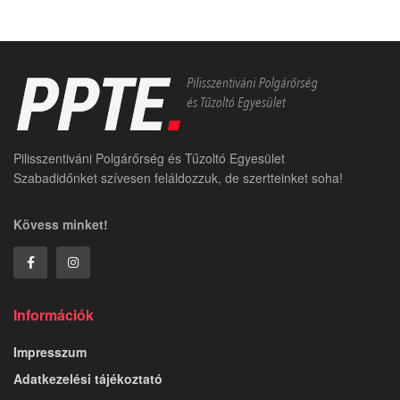
Pilisszentiváni Polgárőrség és Tűzoltó Egyesület
Szabadidőnket szívesen feláldozzuk, de szertteinket soha!
Kövess minket!
Információk
Impresszum
Adatkezelési tájékoztató