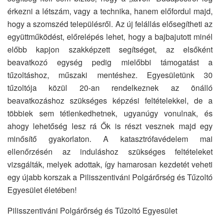
érkezni a létszám, vagy a technika, hanem előfordul majd,
hogy a szomszéd településről. Az új felállás elősegítheti az
együttműködést, előrelépés lehet, hogy a bajbajutott minél
előbb kapjon szakképzett segítséget, az elsőként
beavatkozó egység pedig mielőbbi támogatást a
tűzoltáshoz, műszaki mentéshez. Egyesületünk 30
tűzoltója közül 20-an rendelkeznek az önálló
beavatkozáshoz szükséges képzési feltételekkel, de a
többiek sem tétlenkedhetnek, ugyanúgy vonulnak, és
ahogy lehetőség lesz rá Ők is részt vesznek majd egy
minősítő gyakorlaton. A katasztrófavédelem mai
ellenőrzésén az induláshoz szükséges feltételeket
vizsgálták, melyek adottak, így hamarosan kezdetét veheti
egy újabb korszak a Pilisszentiváni Polgárőrség és Tűzoltó
Egyesület életében!
Pilisszentiváni Polgárőrség és Tűzoltó Egyesület