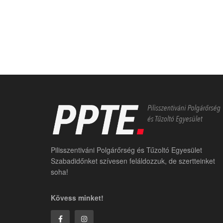
Pilisszentiváni Polgárőrség és Tűzoltó Egyesület
Szabadidőnket szívesen feláldozzuk, de szertteinket
soha!
Kövess minket!