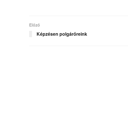
Előző
Képzésen polgárőreink