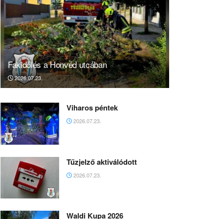
Fakidőlés a Honvéd utcában
2026.07.23.
Viharos péntek
2026.07.23.
Tűzjelző aktiválódott
2026.07.23.
Waldi Kupa 2026