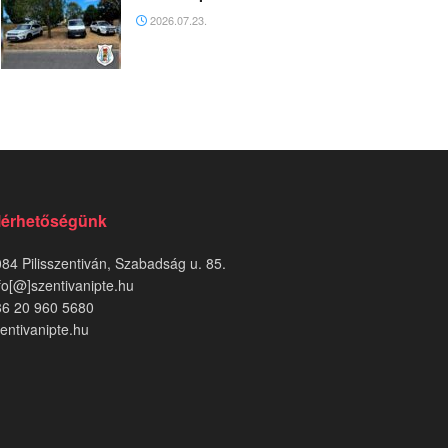
2026.07.23.
lérhetőségünk
84 Pilisszentiván, Szabadság u. 85.
fo[@]szentivanipte.hu
36 20 960 5680
entivanipte.hu