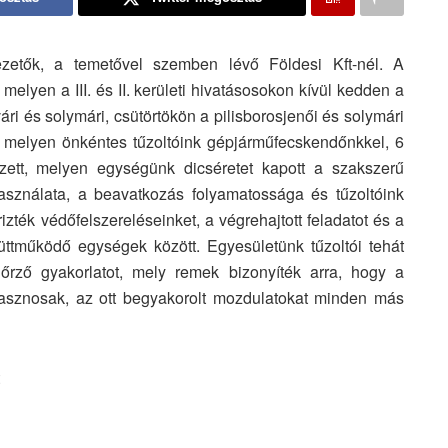
zetők, a temetővel szemben lévő Földesi Kft-nél. A
melyen a III. és II. kerületi hivatásosokon kívül kedden a
vári és solymári, csütörtökön a pilisborosjenői és solymári
, melyen önkéntes tűzoltóink gépjárműfecskendőnkkel, 6
ezett, melyen egységünk dicséretet kapott a szakszerű
asználata, a beavatkozás folyamatossága és tűzoltóink
zték védőfelszereléseinket, a végrehajtott feladatot és a
yüttműködő egységek között. Egyesületünk tűzoltói tehát
enőrző gyakorlatot, mely remek bizonyíték arra, hogy a
hasznosak, az ott begyakorolt mozdulatokat minden más