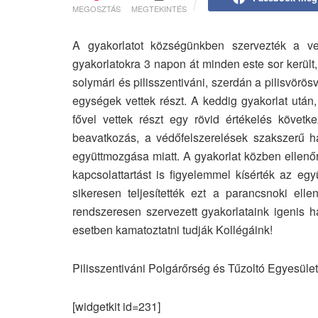
MEGOSZTÁS
MEGTEKINTÉS
A gyakorlatot községünkben szervezték a ve
gyakorlatokra 3 napon át minden este sor került, 
solymári és pilisszentiváni, szerdán a pilisvörös
egységek vettek részt. A keddig gyakorlat után
fővel vettek részt egy rövid értékelés követk
beavatkozás, a védőfelszerelések szakszerű h
együttmozgása miatt. A gyakorlat közben ellenőri
kapcsolattartást is figyelemmel kísérték az eg
sikeresen teljesítették ezt a parancsnoki ell
rendszeresen szervezett gyakorlataink igenis 
esetben kamatoztatni tudják Kollégáink!
Pilisszentiváni Polgárőrség és Tűzoltó Egyesület
[widgetkit id=231]