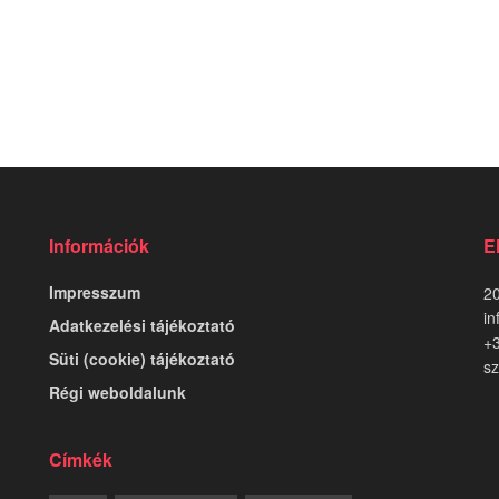
Információk
E
Impresszum
20
in
Adatkezelési tájékoztató
+
Süti (cookie) tájékoztató
sz
Régi weboldalunk
Címkék