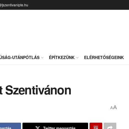
@]szentivanipte.hu
JÚSÁG-UTÁNPÓTLÁS
ÉPÍTKEZÜNK
ELÉRHETŐSÉGEINK
t Szentivánon
A
A
osztás
Twitter megosztás