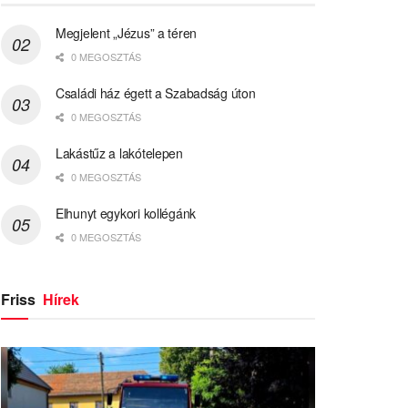
Megjelent „Jézus” a téren
0 MEGOSZTÁS
Családi ház égett a Szabadság úton
0 MEGOSZTÁS
Lakástűz a lakótelepen
0 MEGOSZTÁS
Elhunyt egykori kollégánk
0 MEGOSZTÁS
Friss
Hírek