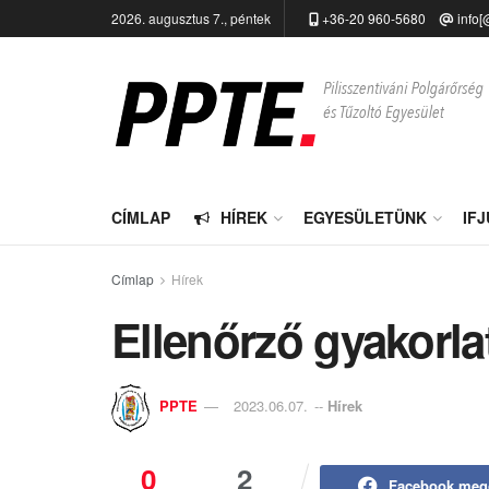
2026. augusztus 7., péntek
+36-20 960-5680
info[
CÍMLAP
HÍREK
EGYESÜLETÜNK
IF
Címlap
Hírek
Ellenőrző gyakorla
PPTE
2023.06.07.
--
Hírek
0
2
Facebook meg