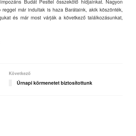
 impozáns Budát Pesttel összekötő hídjainkat. Nagyon
 reggel már indultak is haza Barátaink, akik köszönték,
agukat és már most várják a következő találkozásunkat,
Következő
Úrnapi körmenetet biztosítottunk