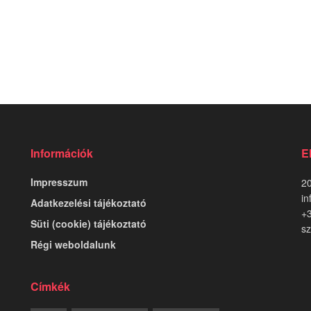
Információk
E
Impresszum
20
in
Adatkezelési tájékoztató
+
Süti (cookie) tájékoztató
sz
Régi weboldalunk
Címkék