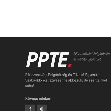
Pilisszentiváni Polgárőrség és Tűzoltó Egyesület
Szabadidőnket szívesen feláldozzuk, de szertteinket
soha!
Kövess minket!