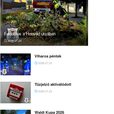
Fakidőlés a Honvéd utcában
2026.07.23.
Viharos péntek
2026.07.23.
Tűzjelző aktiválódott
2026.07.23.
Waldi Kupa 2026