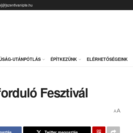
o[@]szentivanipte.hu
JÚSÁG-UTÁNPÓTLÁS
ÉPÍTKEZÜNK
ELÉRHETŐSÉGEINK
orduló Fesztivál
A
A
osztás
Twitter megosztás