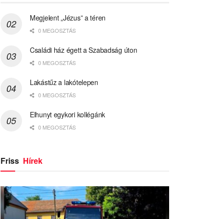
Megjelent „Jézus” a téren
0 MEGOSZTÁS
Családi ház égett a Szabadság úton
0 MEGOSZTÁS
Lakástűz a lakótelepen
0 MEGOSZTÁS
Elhunyt egykori kollégánk
0 MEGOSZTÁS
Friss
Hírek