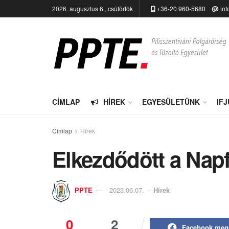
2026. augusztus 6., csütörtök
+36-20 960-5680
inf
CÍMLAP
HÍREK
EGYESÜLETÜNK
IF
Címlap
Hírek
Elkezdődött a Napf
PPTE
2023.06.07.
--
Hírek
0
2
Facebook meg