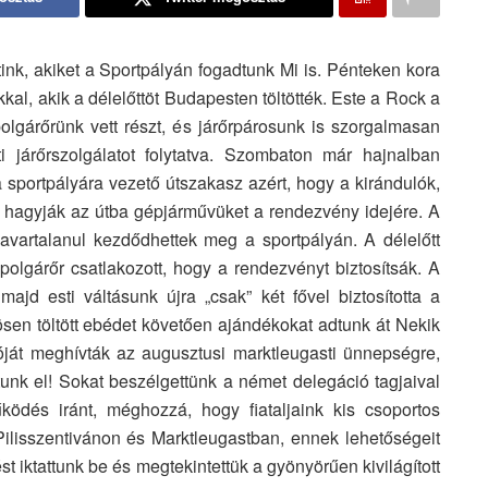
k, akiket a Sportpályán fogadtunk Mi is. Pénteken kora
kkal, akik a délelőttöt Budapesten töltötték. Este a Rock a
olgárőrünk vett részt, és járőrpárosunk is szorgalmasan
ti járőrszolgálatot folytatva. Szombaton már hajnalban
 a sportpályára vezető útszakasz azért, hogy a kirándulók,
e hagyják az útba gépjárművüket a rendezvény idejére. A
vartalanul kezdődhettek meg a sportpályán. A délelőtt
polgárőr csatlakozott, hogy a rendezvényt biztosítsák. A
jd esti váltásunk újra „csak” két fővel biztosította a
sen töltött ebédet követően ajándékokat adtunk át Nekik
óját meghívták az augusztusi marktleugasti ünnepségre,
nk el! Sokat beszélgettünk a német delegáció tagjaival
ödés iránt, méghozzá, hogy fiataljaink kis csoportos
ilisszentivánon és Marktleugastban, ennek lehetőségeit
t iktattunk be és megtekintettük a gyönyörűen kivilágított