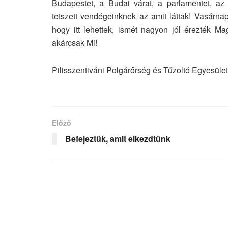
Budapestet, a Budai várat, a parlamentet, az
tetszett vendégeinknek az amit láttak! Vasárnap
hogy itt lehettek, ismét nagyon jól érezték M
akárcsak Mi!
Pilisszentiváni Polgárőrség és Tűzoltó Egyesület
Előző
Befejeztük, amit elkezdtünk