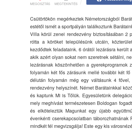
MEGOSZTÁS
MEGTEKINTÉS
Csütörtökön megérkeztek Németországból Barátin
estétől ismét a sportpályán találkoztunk Barátain
Villa körül zenei rendezvény biztosításában 2 p
rótta a köröket településünk utcáin, közterüle
kezdődtek feladataink. 6 órától lezárásra került
akik azért olyan sokat nem szeretnek sétálni, n
lezárásnak köszönhetően a gyerekprogramok za
folyamán két fős zárásunk mellé további két fő 
délután folyamán még egy váltásunk 4 fővel, ma
rendezvény helyszínét. Német Barátainkkal közö
és kaptunk Mi is Tőlük. Egyesületünk delegáci
mely meghívást természetesen Boldogan fogadtu
és elköteleztük Magunkat egy újabb együttműk
évenkénti cserekapcsolatban táborozhatnának P
mindkét fél megvizsgálja! Este egy kis városnézés