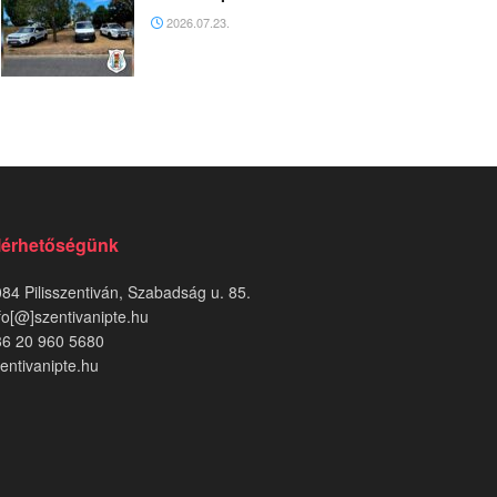
2026.07.23.
lérhetőségünk
84 Pilisszentiván, Szabadság u. 85.
fo[@]szentivanipte.hu
36 20 960 5680
entivanipte.hu