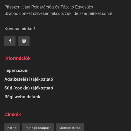
Pilisszentiváni Polgárőrség és Tűzoltó Egyesület
Szabadidőnket szívesen feláldozzuk, de szertteinket soha!
Kövess minket!
Információk
Impresszum
Adatkezelési tájékoztató
Süti (cookie) tájékoztató
Régi weboldalunk
Címkék
Hírek
Ifjúsági csoport
Kiemelt hírek