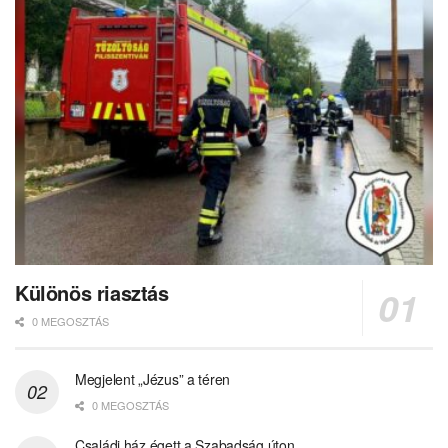
Különös riasztás
0 MEGOSZTÁS
Megjelent „Jézus” a téren
0 MEGOSZTÁS
Családi ház égett a Szabadság úton