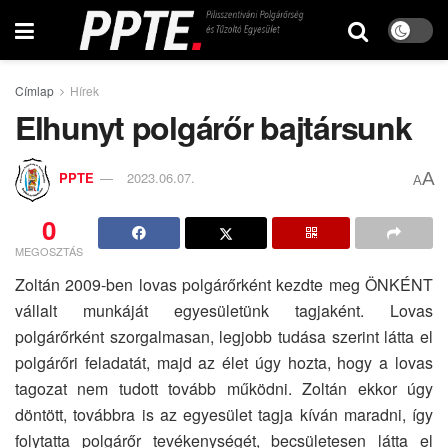
Címlap
Hírek
Elhunyt polgárőr bajtársunk
A
PPTE
2023.06.07.
A
0
MEGOSZTÁS
Zoltán 2009-ben lovas polgárőrként kezdte meg ÖNKÉNT
vállalt munkáját egyesületünk tagjaként. Lovas
polgárőrként szorgalmasan, legjobb tudása szerint látta el
polgárőri feladatát, majd az élet úgy hozta, hogy a lovas
tagozat nem tudott tovább működni. Zoltán ekkor úgy
döntött, továbbra is az egyesület tagja kíván maradni, így
folytatta polgárőr tevékenységét, becsületesen látta el