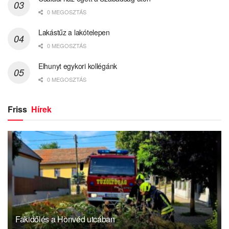
0 MEGOSZTÁS
Lakástűz a lakótelepen
0 MEGOSZTÁS
Elhunyt egykori kollégánk
0 MEGOSZTÁS
Friss
Hírek
Fakidőlés a Honvéd utcában