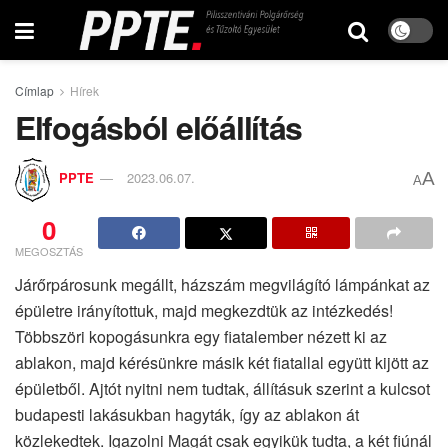
Címlap
Hírek
Elfogásból előállítás
A
PPTE
2023.06.07.
A
0
MEGOSZTÁS
Járőrpárosunk megállt, házszám megvilágító lámpánkat az
épületre irányítottuk, majd megkezdtük az intézkedés!
Többszöri kopogásunkra egy fiatalember nézett ki az
ablakon, majd kérésünkre másik két fiatallal együtt kijött az
épületből. Ajtót nyitni nem tudtak, állításuk szerint a kulcsot
budapesti lakásukban hagyták, így az ablakon át
közlekedtek. Igazolni Magát csak egyikük tudta, a két fiúnál