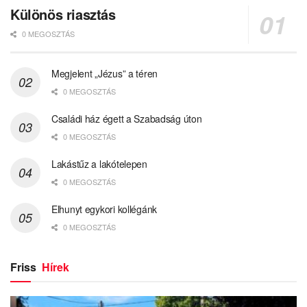
Különös riasztás
0 MEGOSZTÁS
Megjelent „Jézus” a téren
0 MEGOSZTÁS
Családi ház égett a Szabadság úton
0 MEGOSZTÁS
Lakástűz a lakótelepen
0 MEGOSZTÁS
Elhunyt egykori kollégánk
0 MEGOSZTÁS
Friss
Hírek