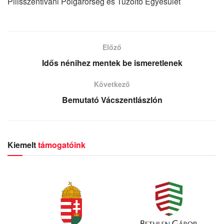
Pilisszentiváni Polgárőrség és Tűzoltó Egyesület
Előző
Idős nénihez mentek be ismeretlenek
Következő
Bemutató Vácszentlászlón
Kiemelt
támogatóink