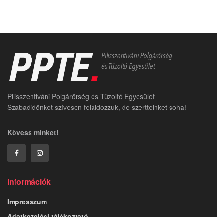
Pilisszentiváni Polgárőrség és Tűzoltó Egyesület
Szabadidőnket szívesen feláldozzuk, de szertteinket soha!
Kövess minket!
Információk
Impresszum
Adatkezelési tájékoztató