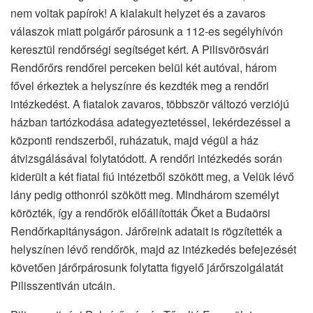
nem voltak papírok! A kialakult helyzet és a zavaros
válaszok miatt polgárőr párosunk a 112-es segélyhívón
keresztül rendőrségi segítséget kért. A Pilisvörösvári
Rendőrőrs rendőrei perceken belül két autóval, három
fővel érkeztek a helyszínre és kezdték meg a rendőri
intézkedést. A fiatalok zavaros, többször változó verziójú
házban tartózkodása adategyeztetéssel, lekérdezéssel a
központi rendszerből, ruházatuk, majd végül a ház
átvizsgálásával folytatódott. A rendőri intézkedés során
kiderült a két fiatal fiú intézetből szökött meg, a Velük lévő
lány pedig otthonról szökött meg. Mindhárom személyt
körözték, így a rendőrök előállították Őket a Budaörsi
Rendőrkapitányságon. Járőreink adatait is rögzítették a
helyszínen lévő rendőrök, majd az intézkedés befejezését
követően járőrpárosunk folytatta figyelő járőrszolgálatát
Pilisszentiván utcáin.