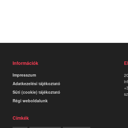
Információk
E
Impresszum
20
in
Adatkezelési tájékoztató
+
Süti (cookie) tájékoztató
sz
Régi weboldalunk
Címkék