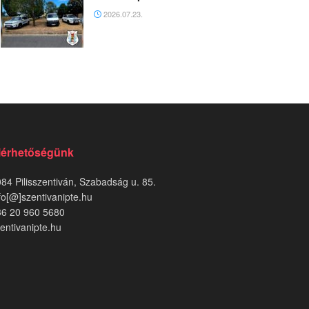
2026.07.23.
lérhetőségünk
84 Pilisszentiván, Szabadság u. 85.
fo[@]szentivanipte.hu
36 20 960 5680
entivanipte.hu