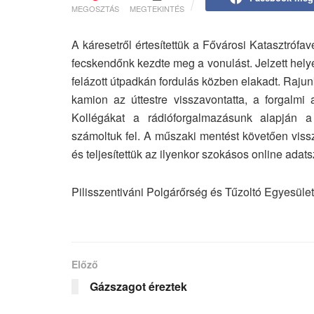
MEGOSZTÁS
MEGTEKINTÉS
A káresetről értesítettük a Fővárosi Katasztróf
fecskendőnk kezdte meg a vonulást. Jelzett hely
felázott útpadkán fordulás közben elakadt. Raju
kamion az úttestre visszavontatta, a forgalmi a
Kollégákat a rádióforgalmazásunk alapján a m
számoltuk fel. A műszaki mentést követően viss
és teljesítettük az ilyenkor szokásos online adats
Pilisszentiváni Polgárőrség és Tűzoltó Egyesület
Előző
Gázszagot éreztek