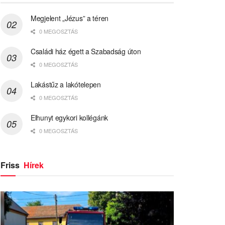
Megjelent „Jézus” a téren
0 MEGOSZTÁS
Családi ház égett a Szabadság úton
0 MEGOSZTÁS
Lakástűz a lakótelepen
0 MEGOSZTÁS
Elhunyt egykori kollégánk
0 MEGOSZTÁS
Friss
Hírek