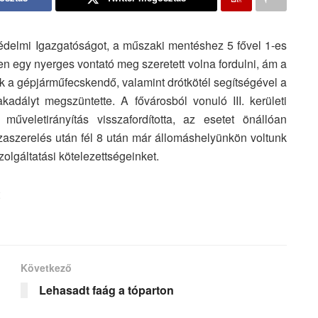
avédelmi Igazgatóságot, a műszaki mentéshez 5 fővel 1-es
en egy nyerges vontató meg szeretett volna fordulni, ám a
nk a gépjárműfecskendő, valamint drótkötél segítségével a
kadályt megszüntette. A fővárosból vonuló III. kerületi
űveletirányítás visszafordította, az esetet önállóan
zaszerelés után fél 8 után már állomáshelyünkön voltunk
zolgáltatási kötelezettségeinket.
Következő
Lehasadt faág a tóparton