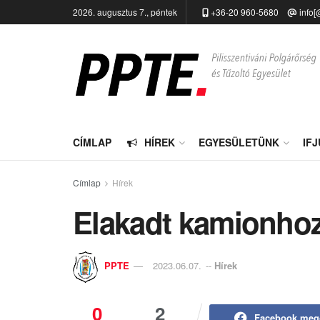
2026. augusztus 7., péntek
+36-20 960-5680
info[
CÍMLAP
HÍREK
EGYESÜLETÜNK
IF
Címlap
Hírek
Elakadt kamionhoz 
PPTE
2023.06.07.
--
Hírek
0
2
Facebook meg