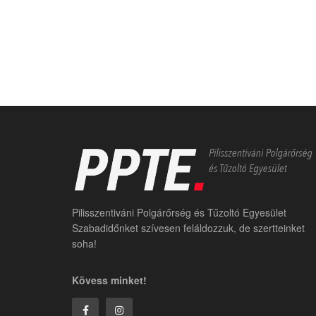
Pilisszentiváni Polgárőrség és Tűzoltó Egyesület
Szabadidőnket szívesen feláldozzuk, de szertteinket
soha!
Kövess minket!