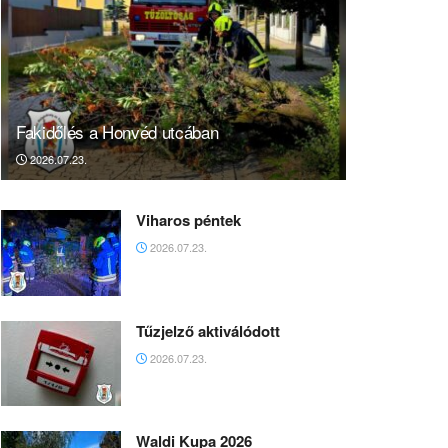
Fakidőlés a Honvéd utcában
2026.07.23.
Viharos péntek
2026.07.23.
Tűzjelző aktiválódott
2026.07.23.
Waldi Kupa 2026