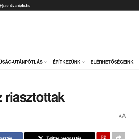
@]szentivanipte.hu
JÚSÁG-UTÁNPÓTLÁS
ÉPÍTKEZÜNK
ELÉRHETŐSÉGEINK
riasztottak
A
A
osztás
Twitter megosztás